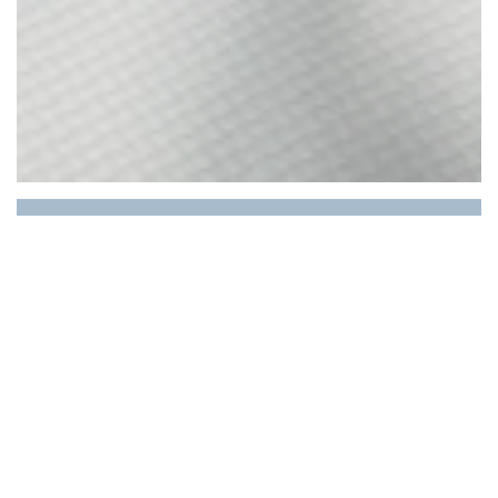
LE RESTAURANT DU
PORT
Καλώς ήλθατε στο Restaurant du Port !!
Προσφέρουμε γεύματα σε πακέτο, εργαζόμαστε
7 ημέρες την εβδομάδα για μεσημεριανό γεύμα