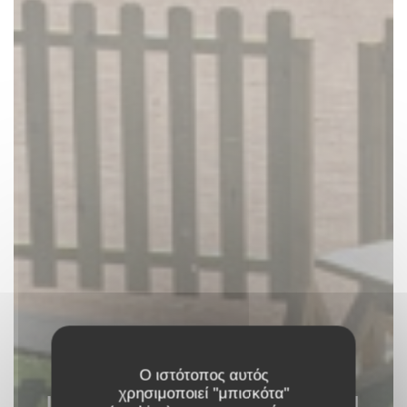
Ο ιστότοπος αυτός
χρησιμοποιεί "μπισκότα"
LE RESTAURANT DU