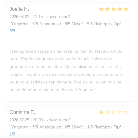
Joelle
H
2026-08-02
- 12:15 - καλεσμένοι 2
Υπηρεσία
:
5
/5
Ατμόσφαιρα
:
5
/5
Μενού
:
5
/5
Ποιότητα / Τιμή
:
5
/5
Très agréable repas en terrasse ce midi au Restaurant du
port . Esprit guinguette avec petite friture, cuisses de
grenouilles et moules frites. Mets délicieux et service très
rapide : le patron, les serveuses et serveurs se démènent
pour vous satisfaire rapidement. Il va de soi qu'en cuisine,
on se démène également. Bravo à l'équipe !
Christine
E
2026-07-25
- 20:00 - καλεσμένοι 2
Υπηρεσία
:
5
/5
Ατμόσφαιρα
:
2
/5
Μενού
:
1
/5
Ποιότητα / Τιμή
:
1
/5