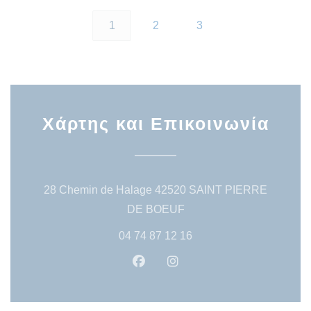
1
2
3
Χάρτης και Επικοινωνία
28 Chemin de Halage 42520 SAINT PIERRE
((ανοίγει σε νέο παράθυρο
DE BOEUF
04 74 87 12 16
Facebook ((ανοίγει σε νέο παρ
Instagram ((ανοίγει σε ν