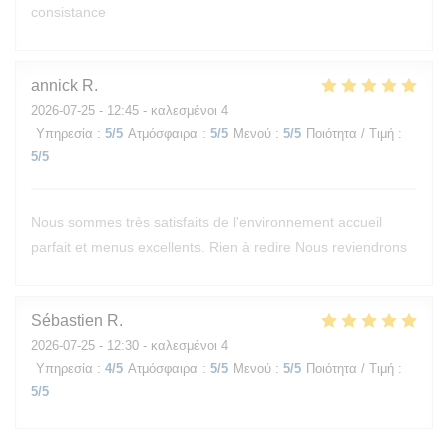
consistance
annick
R
2026-07-25
- 12:45 - καλεσμένοι 4
Υπηρεσία
:
5
/5
Ατμόσφαιρα
:
5
/5
Μενού
:
5
/5
Ποιότητα / Τιμή
:
5
/5
Nous sommes très satisfaits de l'environnement accueil
parfait et menus excellents. Rien à redire Nous reviendrons
Sébastien
R
2026-07-25
- 12:30 - καλεσμένοι 4
Υπηρεσία
:
4
/5
Ατμόσφαιρα
:
5
/5
Μενού
:
5
/5
Ποιότητα / Τιμή
:
5
/5