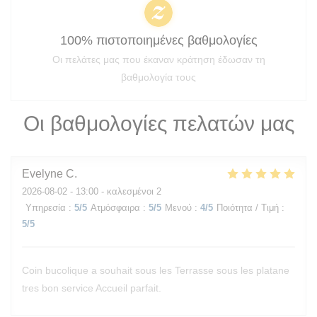
100% πιστοποιημένες βαθμολογίες
Οι πελάτες μας που έκαναν κράτηση έδωσαν τη
βαθμολογία τους
Οι βαθμολογίες πελατών μας
Evelyne
C
2026-08-02
- 13:00 - καλεσμένοι 2
Υπηρεσία
:
5
/5
Ατμόσφαιρα
:
5
/5
Μενού
:
4
/5
Ποιότητα / Τιμή
:
5
/5
Coin bucolique a souhait sous les Terrasse sous les platane
tres bon service Accueil parfait.