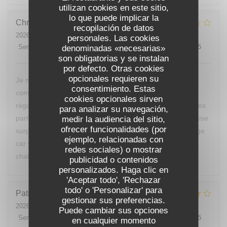
utilizan cookies en este sitio,
lo que puede implicar la
Christine
E
recopilación de datos
2026-07-25
- 20:00 - Invitados 2
personales. Las cookies
Servicio
:
5
/5
Ambiente
denominadas «necesarias»
:
2
/5
Menú
:
1
/5
Calidad / Precio
:
1
/5
son obligatorias y se instalan
por defecto. Otras cookies
opcionales requieren su
Je ne reviendrai pas manger chez vous, nous avons
consentimiento. Estas
commandé des moules, nous ne sommes vraiment pas
cookies opcionales sirven
régalés, pas mieux qu’à la cantine. D’ailleurs nous sommes
para analizar su navegación,
partis avant le dessert de peur d’avoir encore une mauvaise
medir la audiencia del sitio,
ofrecer funcionalidades (por
surprise. Vous devriez changer de cuisinier c’est dommage
ejemplo, relacionadas con
car votre restaurant est bien placé et votre accueil était
redes sociales) o mostrar
chaleureux.
publicidad o contenidos
personalizados. Haga clic en
'Aceptar todo', 'Rechazar
todo' o 'Personalizar' para
Patrick
B
gestionar sus preferencias.
2026-07-24
- 12:00 - Invitados 1
Puede cambiar sus opciones
Servicio
:
4
/5
Ambiente
:
4
/5
Menú
:
4
/5
Calidad / Precio
:
4
/5
en cualquier momento