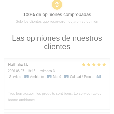
100% de opiniones comprobadas
Solo los clientes que reservaron dejaron su opinión
Las opiniones de nuestros
clientes
Nathalie
B
2026-08-07
- 19:15 - Invitados 3
Servicio
:
5
/5
Ambiente
:
5
/5
Menú
:
5
/5
Calidad / Precio
:
5
/5
Tres bon accueil, les produits sont bons. Le service rapide,
bonne ambiance