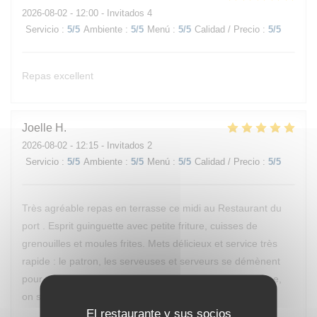
2026-08-02
- 12:00 - Invitados 4
Servicio
:
5
/5
Ambiente
:
5
/5
Menú
:
5
/5
Calidad / Precio
:
5
/5
Repas excellent
Joelle
H
2026-08-02
- 12:15 - Invitados 2
Servicio
:
5
/5
Ambiente
:
5
/5
Menú
:
5
/5
Calidad / Precio
:
5
/5
Très agréable repas en terrasse ce midi au Restaurant du
port . Esprit guinguette avec petite friture, cuisses de
grenouilles et moules frites. Mets délicieux et service très
rapide : le patron, les serveuses et serveurs se démènent
pour vous satisfaire rapidement. Il va de soi qu'en cuisine,
on se démène également. Bravo à l'équipe !
El restaurante y sus socios