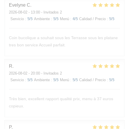
Evelyne
C
2026-08-02
- 13:00 - Invitados 2
Servicio
:
5
/5
Ambiente
:
5
/5
Menú
:
4
/5
Calidad / Precio
:
5
/5
Coin bucolique a souhait sous les Terrasse sous les platane
tres bon service Accueil parfait.
R
2026-08-02
- 20:00 - Invitados 2
Servicio
:
5
/5
Ambiente
:
5
/5
Menú
:
5
/5
Calidad / Precio
:
5
/5
Très bien, excellent rapport qualité prix, menu à 37 euros
copieux.
P