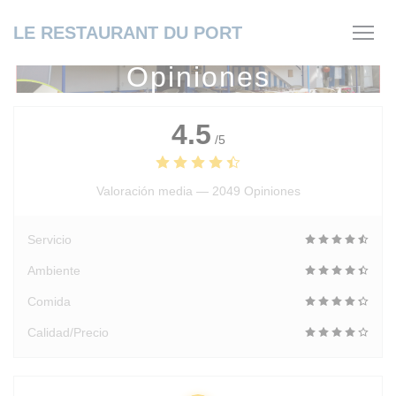
Personalización de sus opciones de cookies
LE RESTAURANT DU PORT
Opiniones
4.5
/5
Valoración media —
2049 Opiniones
Servicio
Ambiente
Comida
Calidad/Precio