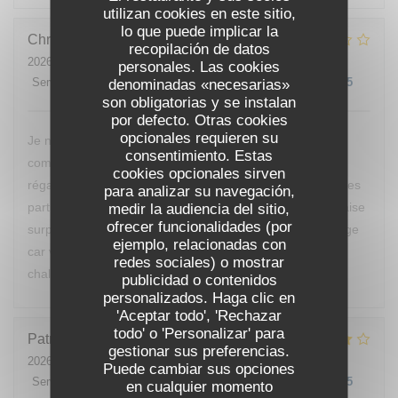
utilizan cookies en este sitio,
lo que puede implicar la
Christine
E
recopilación de datos
2026-07-25
- 20:00 - Invitados 2
personales. Las cookies
Servicio
:
5
/5
Ambiente
denominadas «necesarias»
:
2
/5
Menú
:
1
/5
Calidad / Precio
:
1
/5
son obligatorias y se instalan
por defecto. Otras cookies
opcionales requieren su
Je ne reviendrai pas manger chez vous, nous avons
consentimiento. Estas
commandé des moules, nous ne sommes vraiment pas
cookies opcionales sirven
régalés, pas mieux qu’à la cantine. D’ailleurs nous sommes
para analizar su navegación,
partis avant le dessert de peur d’avoir encore une mauvaise
medir la audiencia del sitio,
ofrecer funcionalidades (por
surprise. Vous devriez changer de cuisinier c’est dommage
ejemplo, relacionadas con
car votre restaurant est bien placé et votre accueil était
redes sociales) o mostrar
chaleureux.
publicidad o contenidos
personalizados. Haga clic en
'Aceptar todo', 'Rechazar
todo' o 'Personalizar' para
Patrick
B
gestionar sus preferencias.
2026-07-24
- 12:00 - Invitados 1
Puede cambiar sus opciones
Servicio
:
4
/5
Ambiente
:
4
/5
Menú
:
4
/5
Calidad / Precio
:
4
/5
en cualquier momento