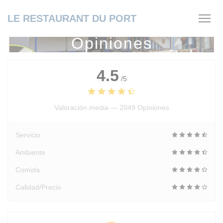
Personalización de sus opciones de cookies
LE RESTAURANT DU PORT
Opiniones
4.5
/5
Valoración media —
2049 Opiniones
Servicio
Ambiente
Comida
Calidad/Precio