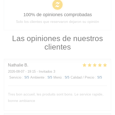
100% de opiniones comprobadas
Solo los clientes que reservaron dejaron su opinión
Las opiniones de nuestros
clientes
Nathalie
B
2026-08-07
- 19:15 - Invitados 3
Servicio
:
5
/5
Ambiente
:
5
/5
Menú
:
5
/5
Calidad / Precio
:
5
/5
Tres bon accueil, les produits sont bons. Le service rapide,
bonne ambiance