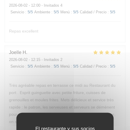
2026-08-02
- 12:00 - Invitados 4
Servicio
:
5
/5
Ambiente
:
5
/5
Menú
:
5
/5
Calidad / Precio
:
5
/5
Repas excellent
Joelle
H
2026-08-02
- 12:15 - Invitados 2
Servicio
:
5
/5
Ambiente
:
5
/5
Menú
:
5
/5
Calidad / Precio
:
5
/5
Très agréable repas en terrasse ce midi au Restaurant du
port . Esprit guinguette avec petite friture, cuisses de
grenouilles et moules frites. Mets délicieux et service très
rapide : le patron, les serveuses et serveurs se démènent
pour vous satisfaire rapidement. Il va de soi qu'en cuisine,
on se démène également. Bravo à l'équipe !
El restaurante y sus socios