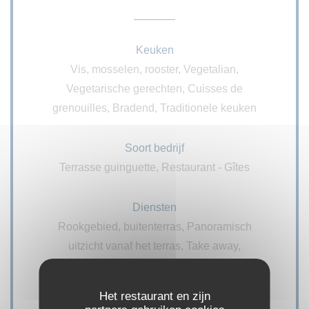
Keuken
Vis, mosselen, rooster, Vegetalian,
Vegetarische gerechten, Cuisses de
grenouilles, Bradend, Traditionele keuken
Soort bedrijf
Terrasse guinguette, Restaurant - Gîtes
Diensten
Rookgebied, buitenterras, Panoramisch
uitzicht vanaf het terras, Take away,
Airconditioning, Kamer met airconditioning,
openbare parkeerplaats, Private Hire, WIFI,
Het restaurant en zijn
Geblokkeerde toegang, Overdekt terras