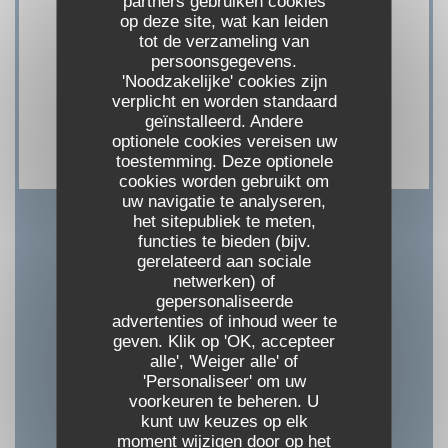
partners gebruiken cookies
op deze site, wat kan leiden
tot de verzameling van
Betaalmethoden
persoonsgegevens.
Apple Pay, Zonder contact, Eurocard /
'Noodzakelijke' cookies zijn
verplicht en worden standaard
Mastercard, overschrijving, Contant geld, Visa,
geïnstalleerd. Andere
Vakantiecheques, Debetkaart
optionele cookies vereisen uw
toestemming. Deze optionele
cookies worden gebruikt om
uw navigatie te analyseren,
het sitepubliek te meten,
functies te bieden (bijv.
Openingstijden
gerelateerd aan sociale
netwerken) of
gepersonaliseerde
advertenties of inhoud weer te
geven. Klik op 'OK, accepteer
Maandag
alle', 'Weiger alle' of
'Personaliseer' om uw
Gesloten
voorkeuren te beheren. U
kunt uw keuzes op elk
moment wijzigen door op het
Din
-
Zon