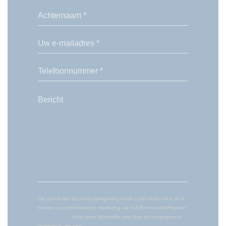
Op grond van de privacywetgeving heeft u het recht om u af te
melden voor telefonische marketing via het Bel-me-niet Register:
bel-me-niet.nl
. Voor meer informatie over hoe wij uw gegevens
verwerken, zie ons
privacybeleid
.