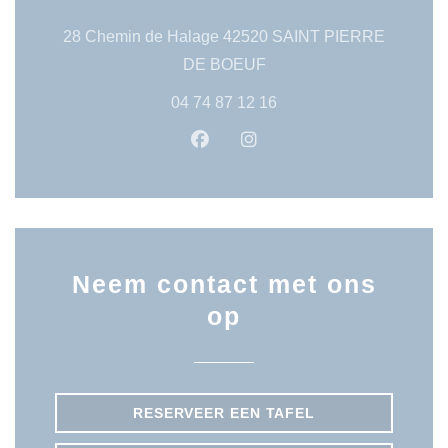
28 Chemin de Halage 42520 SAINT PIERRE
((opent in een nieuw venst
DE BOEUF
04 74 87 12 16
Facebook ((opent in een nieuw 
Instagram ((opent in een
Neem contact met ons
op
RESERVEER EEN TAFEL