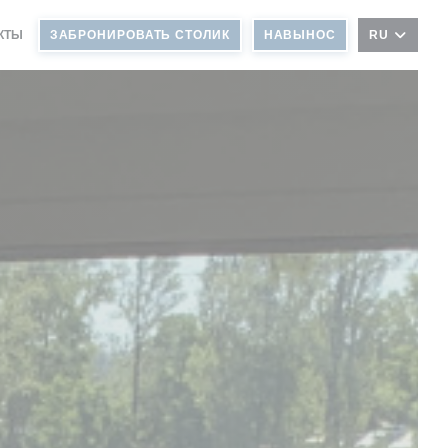
АКТЫ
ЗАБРОНИРОВАТЬ СТОЛИК
НАВЫНОС
RU
ОВОМ ОКНЕ))
 НОВОМ ОКНЕ))