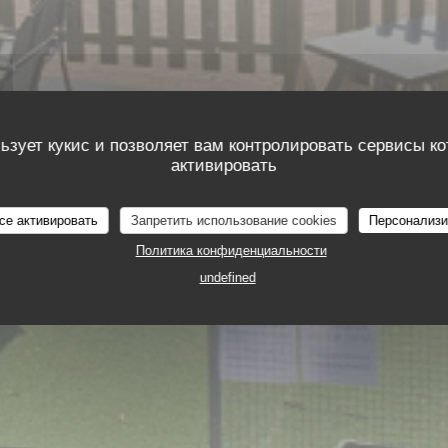
TAURANT D
ьзует кукис и позволяет вам контролировать сервисы к
активировать
се активировать
Запретить использование cookies
Персонализи
 DE BOEUF
Политика конфиденциальности
undefined
НОС