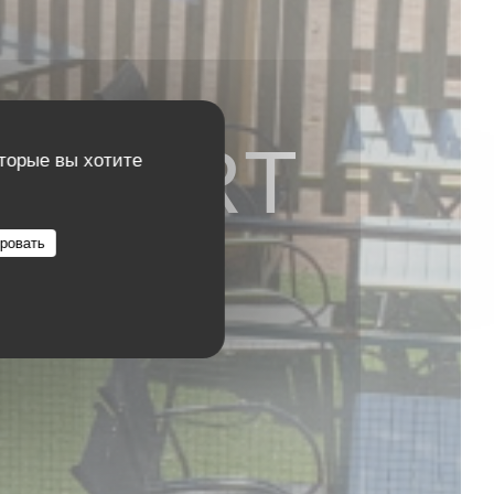
U PORT
оторые вы хотите
ровать