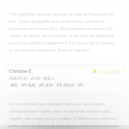
Très agréable repas en terrasse ce midi au Restaurant du
port . Esprit guinguette avec petite friture, cuisses de
grenouilles et moules frites. Mets délicieux et service très
rapide : le patron, les serveuses et serveurs se démènent
pour vous satisfaire rapidement. Il va de soi qu'en cuisine,
on se démène également. Bravo à l'équipe !
Christine
E
2026-07-25
- 20:00 - 来宾 2
服务
:
5
/5
氛围
:
2
/5
菜单
:
1
/5
质价比
:
1
/5
Je ne reviendrai pas manger chez vous, nous avons
commandé des moules, nous ne sommes vraiment pas
régalés, pas mieux qu’à la cantine. D’ailleurs nous sommes
partis avant le dessert de peur d’avoir encore une mauvaise