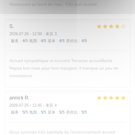
Restaurant au bord de l’eau. Très bon accueil.
S
2026-07-26
- 12:00 - 来宾 3
服务
:
4
/5
氛围
:
4
/5
菜单
:
4
/5
质价比
:
4
/5
Accueil sympathique et souriant Terrasse accueiillante
Repas bon mais pour bon mangeur, il manque un peu de
consistance
annick
R
2026-07-25
- 12:45 - 来宾 4
服务
:
5
/5
氛围
:
5
/5
菜单
:
5
/5
质价比
:
5
/5
Nous sommes très satisfaits de l'environnement accueil