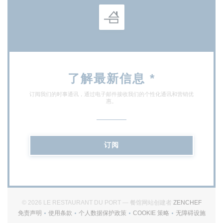
了解最新信息
*
订阅我们的时事通讯，通过电子邮件接收我们的个性化通讯和营销优
惠。
订阅
((在新
© 2026 LE RESTAURANT DU PORT — 餐馆网站创建者
ZENCHEF
免责声明
使用条款
个人数据保护政策
COOKIE 策略
无障碍设施
((在新窗口中打开))
((在新窗口中打开))
((在新窗口中打开))
((在新窗口中打开))
((在新窗口中