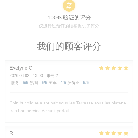
100% 验证的评分
仅进行过预订的顾客提供了评分
我们的顾客评分
Evelyne
C
2026-08-02
- 13:00 - 来宾 2
服务
:
5
/5
氛围
:
5
/5
菜单
:
4
/5
质价比
:
5
/5
Coin bucolique a souhait sous les Terrasse sous les platane
tres bon service Accueil parfait.
R