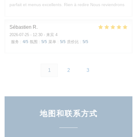
parfait et menus excellents. Rien à redire Nous reviendrons
Sébastien
R
2026-07-25
- 12:30 - 来宾 4
服务
:
4
/5
氛围
:
5
/5
菜单
:
5
/5
质价比
:
5
/5
1
2
3
地图和联系方式