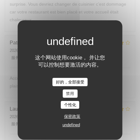
surprise. Vous devriez changer de cuisinier c’est dommage
car votre restaurant est bien placé et votre accueil était
chaleureux.
Patrick
B
2026-07-24
- 12:00 - 来宾 1
这个网站使用cookie， 并让您
服务
:
4
/5
氛围
:
4
/5
菜单
:
4
/5
质价比
:
4
/5
可以控制想要激活的内容。
Accueil très agréable,. Je reviendrai avec beaucoup de
好的，全部接受
plaisir.
禁用
个性化
Laurent
K
保密政策
2026-07-25
- 20:00 - 来宾 2
服务
:
5
/5
氛围
:
4
/5
菜单
:
4
/5
质价比
:
4
/5
undefined