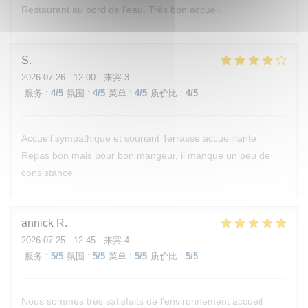
Restaurant au bord de l’eau. Très bon accueil.
S
2026-07-26
- 12:00 - 来宾 3
服务
:
4
/5
氛围
:
4
/5
菜单
:
4
/5
质价比
:
4
/5
Accueil sympathique et souriant Terrasse accueiillante
Repas bon mais pour bon mangeur, il manque un peu de
consistance
annick
R
2026-07-25
- 12:45 - 来宾 4
服务
:
5
/5
氛围
:
5
/5
菜单
:
5
/5
质价比
:
5
/5
Nous sommes très satisfaits de l'environnement accueil