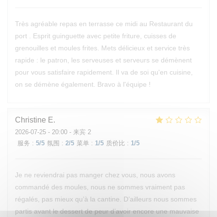
Très agréable repas en terrasse ce midi au Restaurant du
port . Esprit guinguette avec petite friture, cuisses de
grenouilles et moules frites. Mets délicieux et service très
rapide : le patron, les serveuses et serveurs se démènent
pour vous satisfaire rapidement. Il va de soi qu'en cuisine,
on se démène également. Bravo à l'équipe !
Christine
E
2026-07-25
- 20:00 - 来宾 2
服务
:
5
/5
氛围
:
2
/5
菜单
:
1
/5
质价比
:
1
/5
Je ne reviendrai pas manger chez vous, nous avons
commandé des moules, nous ne sommes vraiment pas
régalés, pas mieux qu’à la cantine. D’ailleurs nous sommes
partis avant le dessert de peur d’avoir encore une mauvaise