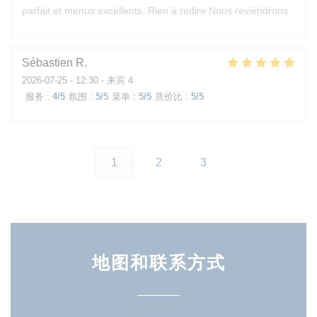
parfait et menus excellents. Rien à redire Nous reviendrons
Sébastien
R
2026-07-25
- 12:30 - 来宾 4
服务
:
4
/5
氛围
:
5
/5
菜单
:
5
/5
质价比
:
5
/5
1
2
3
地图和联系方式