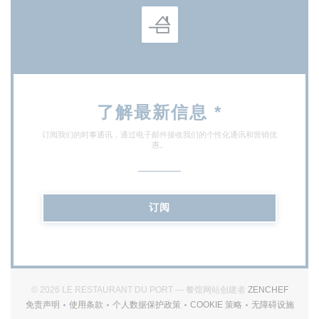
了解最新信息
*
订阅我们的时事通讯，通过电子邮件接收我们的个性化通讯和营销优
惠。
订阅
((在新
© 2026 LE RESTAURANT DU PORT — 餐馆网站创建者
ZENCHEF
免责声明
使用条款
个人数据保护政策
COOKIE 策略
无障碍设施
((在新窗口中打开))
((在新窗口中打开))
((在新窗口中打开))
((在新窗口中打开))
((在新窗口中