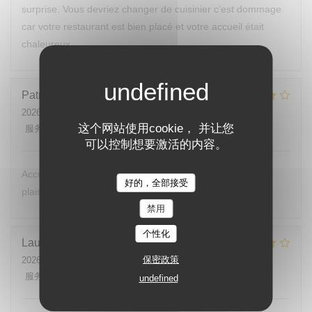
surprise. Vous devriez changer de cuisinier c’est dommage
car votre restaurant est bien placé et votre accueil était
chaleureux.
Patrick
B
2026-07-24
- 12:00 - 来宾 1
这个网站使用cookie， 并让您
服务
:
4
/5
氛围
:
4
/5
菜单
:
4
/5
质价比
:
4
/5
可以控制想要激活的内容。
Accueil très agréable,. Je reviendrai avec beaucoup de
好的，全部接受
plaisir.
禁用
个性化
Laurent
K
保密政策
2026-07-25
- 20:00 - 来宾 2
服务
:
5
/5
氛围
:
4
/5
菜单
:
4
/5
质价比
:
4
/5
undefined