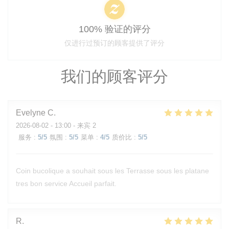
100% 验证的评分
仅进行过预订的顾客提供了评分
我们的顾客评分
Evelyne
C
2026-08-02
- 13:00 - 来宾 2
服务
:
5
/5
氛围
:
5
/5
菜单
:
4
/5
质价比
:
5
/5
Coin bucolique a souhait sous les Terrasse sous les platane
tres bon service Accueil parfait.
R