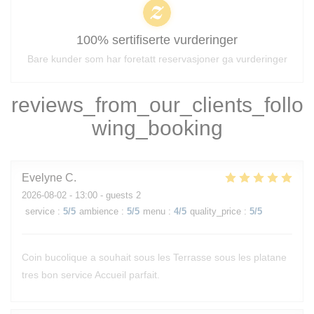
100% sertifiserte vurderinger
Bare kunder som har foretatt reservasjoner ga vurderinger
reviews_from_our_clients_follo
wing_booking
Evelyne
C
2026-08-02
- 13:00 - guests 2
service
:
5
/5
ambience
:
5
/5
menu
:
4
/5
quality_price
:
5
/5
Coin bucolique a souhait sous les Terrasse sous les platane
tres bon service Accueil parfait.