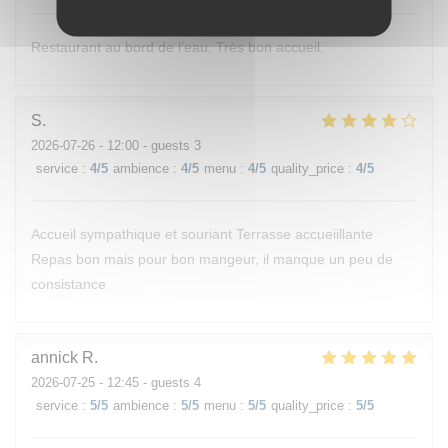
Restaurant au bord de l’eau. Très bon accueil.
S
2026-07-26
- 12:00 - guests 3
service
:
4
/5
ambience
:
4
/5
menu
:
4
/5
quality_price
:
4
/5
Accueil sympathique et souriant Terrasse accueiillante
Repas bon mais pour bon mangeur, il manque un peu de
consistance
annick
R
2026-07-25
- 12:45 - guests 4
service
:
5
/5
ambience
:
5
/5
menu
:
5
/5
quality_price
:
5
/5