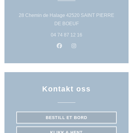
28 Chemin de Halage 42520 SAINT PIERRE
((åpner i et nytt vindu))
DE BOEUF
04 74 87 12 16
Facebook ((åpner i et nytt vindu
Instagram ((åpner i et nyt
Kontakt oss
BESTILL ET BORD
KLIKK & HENT