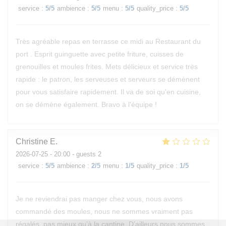
service
:
5
/5
ambience
:
5
/5
menu
:
5
/5
quality_price
:
5
/5
Très agréable repas en terrasse ce midi au Restaurant du
port . Esprit guinguette avec petite friture, cuisses de
grenouilles et moules frites. Mets délicieux et service très
rapide : le patron, les serveuses et serveurs se démènent
pour vous satisfaire rapidement. Il va de soi qu'en cuisine,
on se démène également. Bravo à l'équipe !
Christine
E
2026-07-25
- 20:00 - guests 2
service
:
5
/5
ambience
:
2
/5
menu
:
1
/5
quality_price
:
1
/5
Je ne reviendrai pas manger chez vous, nous avons
commandé des moules, nous ne sommes vraiment pas
régalés, pas mieux qu’à la cantine. D’ailleurs nous sommes