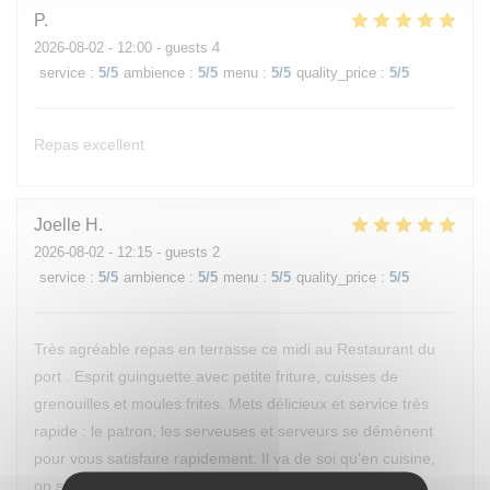
P
2026-08-02
- 12:00 - guests 4
service
:
5
/5
ambience
:
5
/5
menu
:
5
/5
quality_price
:
5
/5
Repas excellent
Joelle
H
2026-08-02
- 12:15 - guests 2
service
:
5
/5
ambience
:
5
/5
menu
:
5
/5
quality_price
:
5
/5
Très agréable repas en terrasse ce midi au Restaurant du
port . Esprit guinguette avec petite friture, cuisses de
grenouilles et moules frites. Mets délicieux et service très
rapide : le patron, les serveuses et serveurs se démènent
pour vous satisfaire rapidement. Il va de soi qu'en cuisine,
on se démène également. Bravo à l'équipe !