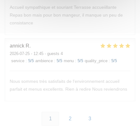
Accueil sympathique et souriant Terrasse accueiillante
Repas bon mais pour bon mangeur, il manque un peu de
consistance
annick
R
2026-07-25
- 12:45 - guests 4
service
:
5
/5
ambience
:
5
/5
menu
:
5
/5
quality_price
:
5
/5
Nous sommes très satisfaits de l'environnement accueil
parfait et menus excellents. Rien à redire Nous reviendrons
1
2
3