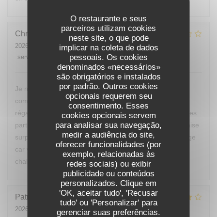
O restaurante e seus
parceiros utilizam cookies
Christine
E
neste site, o que pode
2026-07-25
- 20:00 - guests 2
implicar na coleta de dados
pessoais. Os cookies
service
:
5
/5
ambience
:
2
/5
menu
:
1
/5
quality_price
:
1
/5
denominados «necessários»
são obrigatórios e instalados
por padrão. Outros cookies
Je ne reviendrai pas manger chez vous, nous avons
opcionais requerem seu
commandé des moules, nous ne sommes vraiment pas
consentimento. Esses
régalés, pas mieux qu’à la cantine. D’ailleurs nous sommes
cookies opcionais servem
para analisar sua navegação,
partis avant le dessert de peur d’avoir encore une mauvaise
medir a audiência do site,
surprise. Vous devriez changer de cuisinier c’est dommage
oferecer funcionalidades (por
car votre restaurant est bien placé et votre accueil était
exemplo, relacionadas às
chaleureux.
redes sociais) ou exibir
publicidade ou conteúdos
personalizados. Clique em
'OK, aceitar tudo', 'Recusar
Patrick
B
tudo' ou 'Personalizar' para
2026-07-24
- 12:00 - guests 1
gerenciar suas preferências.