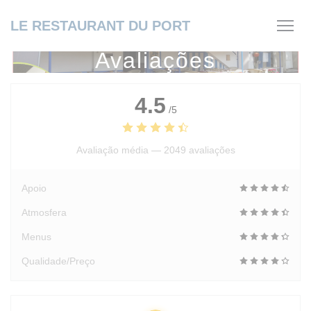
Painel de Gerenciamento de Cookies
LE RESTAURANT DU PORT
Avaliações
4.5
/5
Avaliação média —
2049 avaliações
Apoio
Atmosfera
Menus
Qualidade/Preço