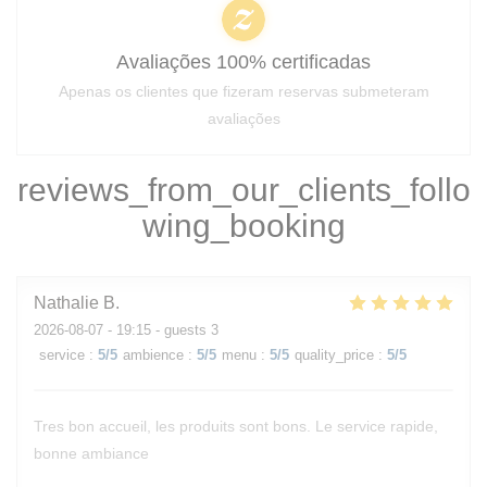
Avaliações 100% certificadas
Apenas os clientes que fizeram reservas submeteram
avaliações
reviews_from_our_clients_follo
wing_booking
Nathalie
B
2026-08-07
- 19:15 - guests 3
service
:
5
/5
ambience
:
5
/5
menu
:
5
/5
quality_price
:
5
/5
Tres bon accueil, les produits sont bons. Le service rapide,
bonne ambiance