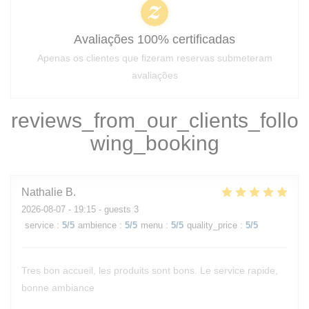
Avaliações 100% certificadas
Apenas os clientes que fizeram reservas submeteram
avaliações
reviews_from_our_clients_follo
wing_booking
Nathalie
B
2026-08-07
- 19:15 - guests 3
service
:
5
/5
ambience
:
5
/5
menu
:
5
/5
quality_price
:
5
/5
Tres bon accueil, les produits sont bons. Le service rapide,
bonne ambiance