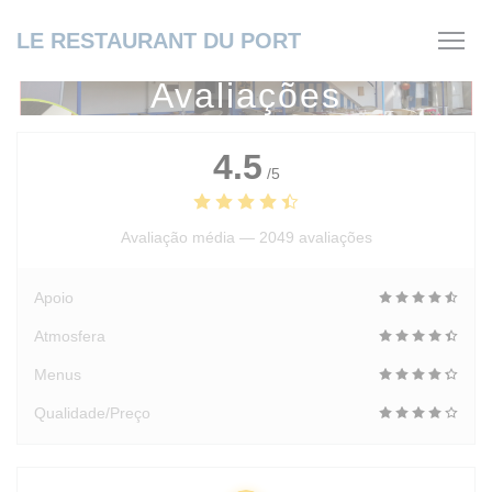
Painel de Gerenciamento de Cookies
LE RESTAURANT DU PORT
Avaliações
4.5
/5
Avaliação média —
2049 avaliações
Apoio
Atmosfera
Menus
Qualidade/Preço