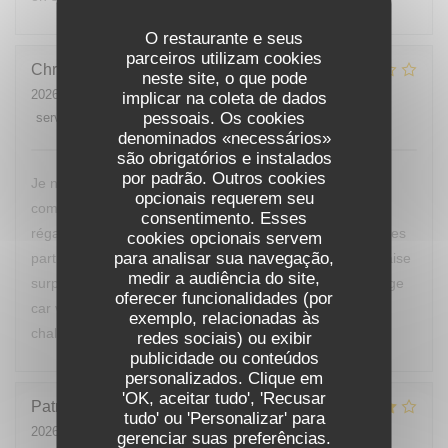
O restaurante e seus
parceiros utilizam cookies
Christine
E
neste site, o que pode
2026-07-25
- 20:00 - guests 2
implicar na coleta de dados
pessoais. Os cookies
service
:
5
/5
ambience
:
2
/5
menu
:
1
/5
quality_price
:
1
/5
denominados «necessários»
são obrigatórios e instalados
por padrão. Outros cookies
Je ne reviendrai pas manger chez vous, nous avons
opcionais requerem seu
commandé des moules, nous ne sommes vraiment pas
consentimento. Esses
régalés, pas mieux qu’à la cantine. D’ailleurs nous sommes
cookies opcionais servem
para analisar sua navegação,
partis avant le dessert de peur d’avoir encore une mauvaise
medir a audiência do site,
surprise. Vous devriez changer de cuisinier c’est dommage
oferecer funcionalidades (por
car votre restaurant est bien placé et votre accueil était
exemplo, relacionadas às
chaleureux.
redes sociais) ou exibir
publicidade ou conteúdos
personalizados. Clique em
'OK, aceitar tudo', 'Recusar
Patrick
B
tudo' ou 'Personalizar' para
2026-07-24
- 12:00 - guests 1
gerenciar suas preferências.