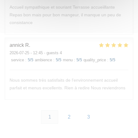
Accueil sympathique et souriant Terrasse accueiillante
Repas bon mais pour bon mangeur, il manque un peu de
consistance
annick
R
2026-07-25
- 12:45 - guests 4
service
:
5
/5
ambience
:
5
/5
menu
:
5
/5
quality_price
:
5
/5
Nous sommes très satisfaits de l'environnement accueil
parfait et menus excellents. Rien à redire Nous reviendrons
1
2
3