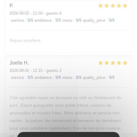
P
2026-08-02
- 12:00 - guests 4
service
:
5
/5
ambience
:
5
/5
menu
:
5
/5
quality_price
:
5
/5
Repas excellent
Joelle
H
2026-08-02
- 12:15 - guests 2
service
:
5
/5
ambience
:
5
/5
menu
:
5
/5
quality_price
:
5
/5
Très agréable repas en terrasse ce midi au Restaurant du
port . Esprit guinguette avec petite friture, cuisses de
grenouilles et moules frites. Mets délicieux et service très
rapide : le patron, les serveuses et serveurs se démènent
pour vous satisfaire rapidement. Il va de soi qu'en cuisine,
on se démène également. Bravo à l'équipe !