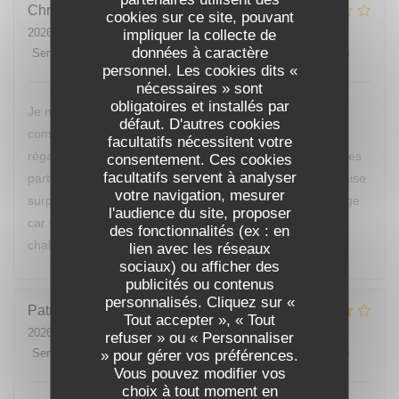
Christine
E
cookies sur ce site, pouvant
2026-07-25
- 20:00 - Couverts 2
impliquer la collecte de
données à caractère
Service
:
5
/5
Ambiance
:
2
/5
Cuisine
:
1
/5
Qualité / Prix
:
1
/5
personnel. Les cookies dits «
nécessaires » sont
obligatoires et installés par
Je ne reviendrai pas manger chez vous, nous avons
défaut. D'autres cookies
commandé des moules, nous ne sommes vraiment pas
facultatifs nécessitent votre
régalés, pas mieux qu’à la cantine. D’ailleurs nous sommes
consentement. Ces cookies
facultatifs servent à analyser
partis avant le dessert de peur d’avoir encore une mauvaise
votre navigation, mesurer
surprise. Vous devriez changer de cuisinier c’est dommage
l'audience du site, proposer
car votre restaurant est bien placé et votre accueil était
des fonctionnalités (ex : en
chaleureux.
lien avec les réseaux
sociaux) ou afficher des
publicités ou contenus
personnalisés. Cliquez sur «
Patrick
B
Tout accepter », « Tout
2026-07-24
- 12:00 - Couverts 1
refuser » ou « Personnaliser
Service
:
4
/5
Ambiance
:
4
/5
Cuisine
:
4
/5
Qualité / Prix
:
4
/5
» pour gérer vos préférences.
Vous pouvez modifier vos
choix à tout moment en