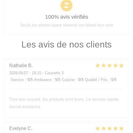
100% avis vérifiés
Seuls les clients ayant réservé ont laissé leur avis
Les avis de nos clients
Nathalie
B
2026-08-07
- 19:15 - Couverts 3
Service
:
5
/5
Ambiance
:
5
/5
Cuisine
:
5
/5
Qualité / Prix
:
5
/5
Tres bon accueil, les produits sont bons. Le service rapide,
bonne ambiance
Evelyne
C