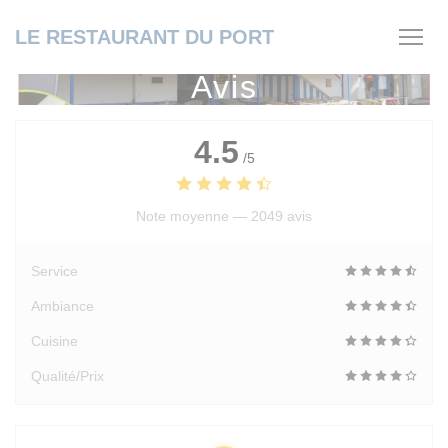
Personnalisation de vos choix en matière de cookies
LE RESTAURANT DU PORT
Avis
4.5
/5
Note moyenne —
2049 avis
Service
Ambiance
Cuisine
Qualité/Prix