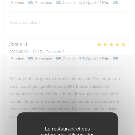
Service
:
5
/5
Ambiance
:
5
/5
Cuisine
:
5
/5
Qualité / Prix
:
5
/5
Repas excellent
Joelle
H
2026-08-02
- 12:15 - Couverts 2
Service
:
5
/5
Ambiance
:
5
/5
Cuisine
:
5
/5
Qualité / Prix
:
5
/5
Très agréable repas en terrasse ce midi au Restaurant du
port . Esprit guinguette avec petite friture, cuisses de
grenouilles et moules frites. Mets délicieux et service très
rapide : le patron, les serveuses et serveurs se démènent
pour vous satisfaire rapidement. Il va de soi qu'en cuisine,
on se démène également. Bravo à l'équipe !
Le restaurant et ses
partenaires utilisent des