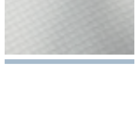
LE RESTAURANT DU
PORT
✨ Bienvenue au Restaurant du
Port ✨