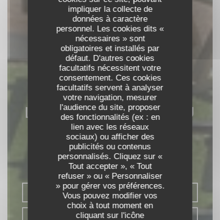
impliquer la collecte de
données à caractère
personnel. Les cookies dits «
nécessaires » sont
obligatoires et installés par
défaut. D'autres cookies
facultatifs nécessitent votre
consentement. Ces cookies
facultatifs servent à analyser
votre navigation, mesurer
l'audience du site, proposer
LE RESTAURANT DU
des fonctionnalités (ex : en
PORT
lien avec les réseaux
sociaux) ou afficher des
publicités ou contenus
TERRASSE GUINGUETTE
|
SAINT
personnalisés. Cliquez sur «
PIERRE DE BOEUF
Tout accepter », « Tout
refuser » ou « Personnaliser
» pour gérer vos préférences.
RÉSERVER
Vous pouvez modifier vos
choix à tout moment en
cliquant sur l'icône
VENTE À EMPORTER