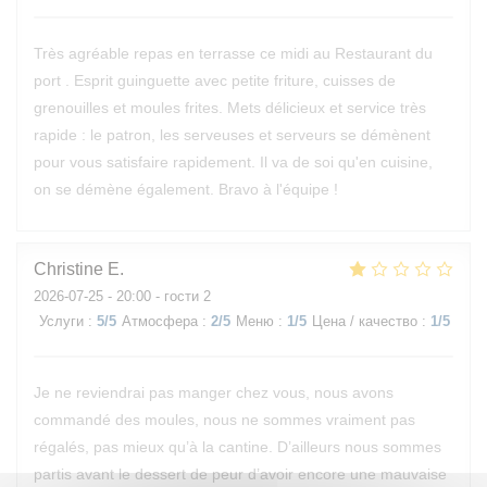
Très agréable repas en terrasse ce midi au Restaurant du
port . Esprit guinguette avec petite friture, cuisses de
grenouilles et moules frites. Mets délicieux et service très
rapide : le patron, les serveuses et serveurs se démènent
pour vous satisfaire rapidement. Il va de soi qu'en cuisine,
on se démène également. Bravo à l'équipe !
Christine
E
2026-07-25
- 20:00 - гости 2
Услуги
:
5
/5
Атмосфера
:
2
/5
Меню
:
1
/5
Цена / качество
:
1
/5
Je ne reviendrai pas manger chez vous, nous avons
commandé des moules, nous ne sommes vraiment pas
régalés, pas mieux qu’à la cantine. D’ailleurs nous sommes
partis avant le dessert de peur d’avoir encore une mauvaise