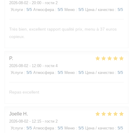
2026-08-02
- 20:00 - гости 2
Услуги
:
5
/5
Атмосфера
:
5
/5
Меню
:
5
/5
Цена / качество
:
5
/5
Très bien, excellent rapport qualité prix, menu à 37 euros
copieux.
P
2026-08-02
- 12:00 - гости 4
Услуги
:
5
/5
Атмосфера
:
5
/5
Меню
:
5
/5
Цена / качество
:
5
/5
Repas excellent
Joelle
H
2026-08-02
- 12:15 - гости 2
Услуги
:
5
/5
Атмосфера
:
5
/5
Меню
:
5
/5
Цена / качество
:
5
/5