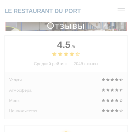
Панель управления cookies
LE RESTAURANT DU PORT
Отзывы
4.5
/5
Средний рейтинг —
2049 отзывы
Услуги
Атмосфера
Меню
Цена/качество