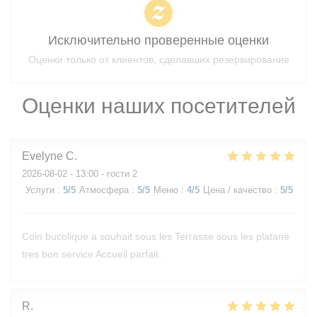
Исключительно проверенные оценки
Оценки только от клиентов, сделавших резервирование
Оценки наших посетителей
Evelyne
C
2026-08-02
- 13:00 - гости 2
Услуги
:
5
/5
Атмосфера
:
5
/5
Меню
:
4
/5
Цена / качество
:
5
/5
Coin bucolique a souhait sous les Terrasse sous les platane
tres bon service Accueil parfait.
R