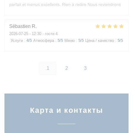
parfait et menus excellents. Rien à redire Nous reviendrons
Sébastien
R
2026-07-25
- 12:30 - гости 4
Услуги
:
4
/5
Атмосфера
:
5
/5
Меню
:
5
/5
Цена / качество
:
5
/5
1
2
3
Карта и контакты