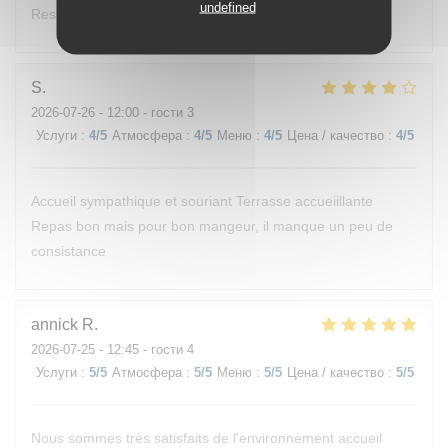
undefined
Restaurant au bord de l’eau. Très bon accueil.
S
2026-07-26
- 12:00 - гости 3
Услуги
:
4
/5
Атмосфера
:
4
/5
Меню
:
4
/5
Цена / качество
:
4
/5
Accueil sympathique et souriant Terrasse accueiillante
Repas bon mais pour bon mangeur, il manque un peu de
consistance
annick
R
2026-07-25
- 12:45 - гости 4
Услуги
:
5
/5
Атмосфера
:
5
/5
Меню
:
5
/5
Цена / качество
:
5
/5
Nous sommes très satisfaits de l'environnement accueil