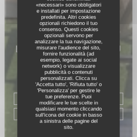
«necessari» sono obbligatori
e installati per impostazione
predefinita. Altri cookies
opzionali richiedono il tuo
consenso. Questi cookies
opzionali servono per
analizzare la tua navigazione,
LE RESTAURANT DU
misurare l'audience del sito,
fornire funzionalità (ad
PORT
esempio, legate ai social
network) o visualizzare
pubblicità o contenuti
TERRASSE GUINGUETTE
|
SAINT
personalizzati. Clicca su
PIERRE DE BOEUF
'Accetta tutto', 'Rifiuta tutto' o
'Personalizza' per gestire le
tue preferenze. Puoi
PRENOTA
modificare le tue scelte in
qualsiasi momento cliccando
PORTA VIA
sull'icona del cookie in basso
a sinistra delle pagine del
sito.