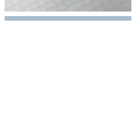
LE RESTAURANT DU
PORT
✨ Benvenuti al Restaurant du
Port ✨
Una cucina che unisce la tradizione francese ai
sapori del Levante