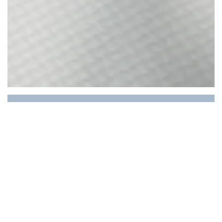
LE RESTAURANT DU
PORT
✨ Bienvenue au Restaurant du
Port ✨