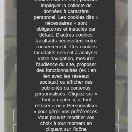
impliquer la collecte de
données à caractère
personnel. Les cookies dits «
nécessaires » sont
obligatoires et installés par
défaut. D'autres cookies
facultatifs nécessitent votre
consentement. Ces cookies
facultatifs servent à analyser
votre navigation, mesurer
l'audience du site, proposer
LE RESTAURANT DU
des fonctionnalités (ex : en
PORT
lien avec les réseaux
sociaux) ou afficher des
publicités ou contenus
TERRASSE GUINGUETTE
|
SAINT
personnalisés. Cliquez sur «
PIERRE DE BOEUF
Tout accepter », « Tout
refuser » ou « Personnaliser
» pour gérer vos préférences.
RÉSERVER
Vous pouvez modifier vos
choix à tout moment en
cliquant sur l'icône
VENTE À EMPORTER