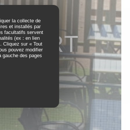
iquer la collecte de
es et installés par
 facultatifs servent
U PORT
lités (ex : en lien
. Cliquez sur « Tout
Vous pouvez modifier
 à gauche des pages