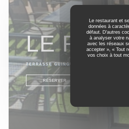
Le restaurant et se
données à caractèr
défaut. D'autres co
LE RES
à analyser votre n
avec les réseaux so
accepter », « Tout 
vos choix à tout m
TERRASSE GUINGUETTE
|
SAINT PIERRE
RÉSERVER
VENTE À EMPO