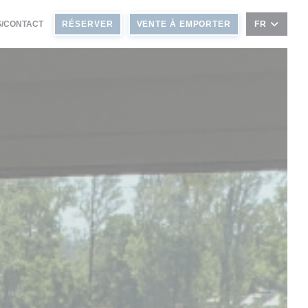
LE FENÊTRE))
 UNE NOUVELLE FENÊTRE))
/CONTACT
RÉSERVER
VENTE À EMPORTER
FR