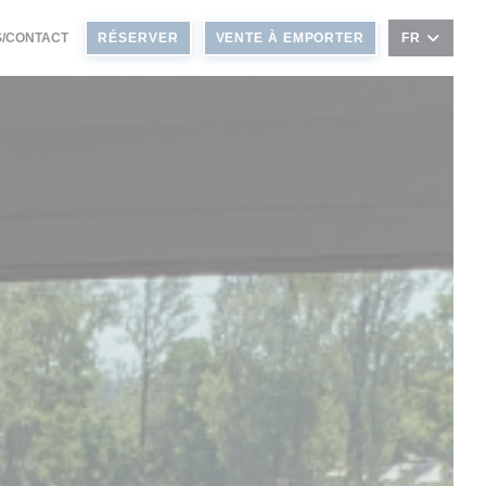
LE FENÊTRE))
 UNE NOUVELLE FENÊTRE))
/CONTACT
RÉSERVER
VENTE À EMPORTER
FR