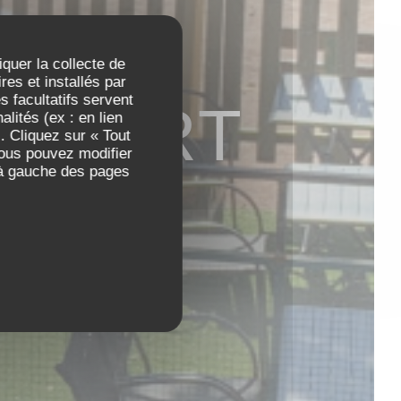
iquer la collecte de
es et installés par
 facultatifs servent
U PORT
lités (ex : en lien
. Cliquez sur « Tout
Vous pouvez modifier
 à gauche des pages