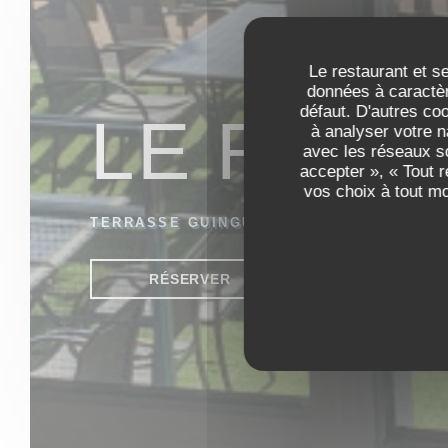
Le restaurant et se
données à caractèr
défaut. D'autres co
LE RES
à analyser votre n
avec les réseaux so
accepter », « Tout 
vos choix à tout m
TERRASSE GUINGUETTE
|
SAINT PIERRE
RÉSERVER
VENTE À EMPO