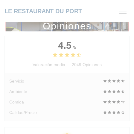
Personalización de sus opciones de cookies
LE RESTAURANT DU PORT
Opiniones
4.5
/5
Valoración media —
2049 Opiniones
Servicio
Ambiente
Comida
Calidad/Precio