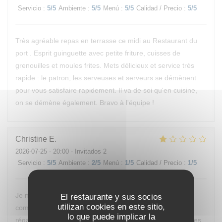
Servicio
:
5
/5
Ambiente
:
5
/5
Menú
:
5
/5
Calidad / Precio
:
5
/5
Très agréable repas en terrasse ce midi au Restaurant du
port . Esprit guinguette avec petite friture, cuisses de
grenouilles et moules frites. Mets délicieux et service très
rapide : le patron, les serveuses et serveurs se démènent
pour vous satisfaire rapidement. Il va de soi qu'en cuisine,
on se démène également. Bravo à l'équipe !
Christine
E
2026-07-25
- 20:00 - Invitados 2
Servicio
:
5
/5
Ambiente
:
2
/5
Menú
:
1
/5
Calidad / Precio
:
1
/5
Je ne reviendrai pas manger chez vous, nous avons
El restaurante y sus socios
utilizan cookies en este sitio,
commandé des moules, nous ne sommes vraiment pas
lo que puede implicar la
régalés, pas mieux qu’à la cantine. D’ailleurs nous sommes