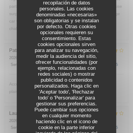
recopilación de datos
partis avant le dessert de peur d’avoir encore une mauvaise
personales. Las cookies
surprise. Vous devriez changer de cuisinier c’est dommage
denominadas «necesarias»
son obligatorias y se instalan
car votre restaurant est bien placé et votre accueil était
por defecto. Otras cookies
chaleureux.
opcionales requieren su
consentimiento. Estas
cookies opcionales sirven
para analizar su navegación,
Patrick
B
medir la audiencia del sitio,
2026-07-24
- 12:00 - Invitados 1
ofrecer funcionalidades (por
Servicio
:
4
/5
Ambiente
:
4
/5
Menú
:
4
/5
Calidad / Precio
:
4
/5
ejemplo, relacionadas con
redes sociales) o mostrar
publicidad o contenidos
Accueil très agréable,. Je reviendrai avec beaucoup de
personalizados. Haga clic en
'Aceptar todo', 'Rechazar
plaisir.
todo' o 'Personalizar' para
gestionar sus preferencias.
Puede cambiar sus opciones
Laurent
K
en cualquier momento
2026-07-25
- 20:00 - Invitados 2
haciendo clic en el icono de
cookie en la parte inferior
Servicio
:
5
/5
Ambiente
:
4
/5
Menú
:
4
/5
Calidad / Precio
:
4
/5