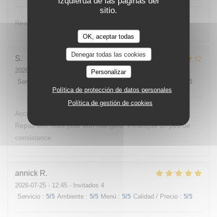
izquierda de las páginas del
sitio.
Restaurant au bord de l’eau. Très bon accueil.
OK, aceptar todas
Denegar todas las cookies
S
2026-07-26
- 12:00 - Invitados 3
Personalizar
Servicio
:
4
/5
Ambiente
:
4
/5
Menú
:
4
/5
Calidad / Precio
:
4
/5
Política de protección de datos personales
Política de gestión de cookies
Accueil sympathique et souriant Terrasse accueiillante
Repas bon mais pour bon mangeur, il manque un peu de
consistance
annick
R
2026-07-25
- 12:45 - Invitados 4
Servicio
:
5
/5
Ambiente
:
5
/5
Menú
:
5
/5
Calidad / Precio
:
5
/5