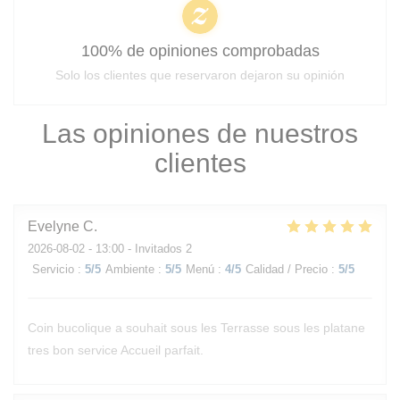
100% de opiniones comprobadas
Solo los clientes que reservaron dejaron su opinión
Las opiniones de nuestros
clientes
Evelyne
C
2026-08-02
- 13:00 - Invitados 2
Servicio
:
5
/5
Ambiente
:
5
/5
Menú
:
4
/5
Calidad / Precio
:
5
/5
Coin bucolique a souhait sous les Terrasse sous les platane
tres bon service Accueil parfait.