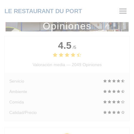
Personalización de sus opciones de cookies
LE RESTAURANT DU PORT
Opiniones
4.5
/5
Valoración media —
2049 Opiniones
Servicio
Ambiente
Comida
Calidad/Precio