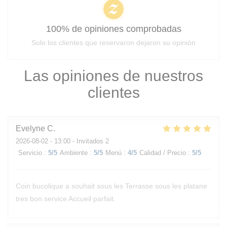
100% de opiniones comprobadas
Solo los clientes que reservaron dejaron su opinión
Las opiniones de nuestros
clientes
Evelyne
C
2026-08-02
- 13:00 - Invitados 2
Servicio
:
5
/5
Ambiente
:
5
/5
Menú
:
4
/5
Calidad / Precio
:
5
/5
Coin bucolique a souhait sous les Terrasse sous les platane
tres bon service Accueil parfait.