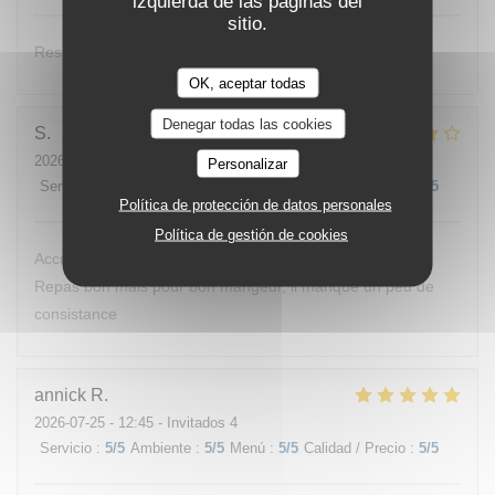
izquierda de las páginas del
sitio.
Restaurant au bord de l’eau. Très bon accueil.
OK, aceptar todas
Denegar todas las cookies
S
2026-07-26
- 12:00 - Invitados 3
Personalizar
Servicio
:
4
/5
Ambiente
:
4
/5
Menú
:
4
/5
Calidad / Precio
:
4
/5
Política de protección de datos personales
Política de gestión de cookies
Accueil sympathique et souriant Terrasse accueiillante
Repas bon mais pour bon mangeur, il manque un peu de
consistance
annick
R
2026-07-25
- 12:45 - Invitados 4
Servicio
:
5
/5
Ambiente
:
5
/5
Menú
:
5
/5
Calidad / Precio
:
5
/5