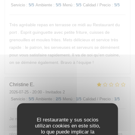
Servicio
:
5
/5
Ambiente
:
5
/5
Menú
:
5
/5
Calidad / Precio
:
5
/5
Très agréable repas en terrasse ce midi au Restaurant du
port . Esprit guinguette avec petite friture, cuisses de
grenouilles et moules frites. Mets délicieux et service très
rapide : le patron, les serveuses et serveurs se démènent
pour vous satisfaire rapidement. Il va de soi qu'en cuisine,
on se démène également. Bravo à l'équipe !
Christine
E
2026-07-25
- 20:00 - Invitados 2
Servicio
:
5
/5
Ambiente
:
2
/5
Menú
:
1
/5
Calidad / Precio
:
1
/5
Je ne reviendrai pas manger chez vous, nous avons
El restaurante y sus socios
utilizan cookies en este sitio,
commandé des moules, nous ne sommes vraiment pas
lo que puede implicar la
régalés, pas mieux qu’à la cantine. D’ailleurs nous sommes