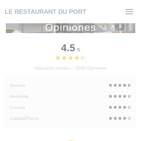
Personalización de sus opciones de cookies
LE RESTAURANT DU PORT
Opiniones
4.5
/5
Valoración media —
2049 Opiniones
Servicio
Ambiente
Comida
Calidad/Precio