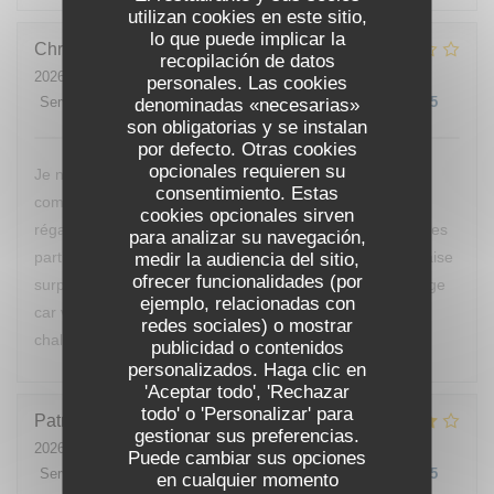
utilizan cookies en este sitio,
lo que puede implicar la
Christine
E
recopilación de datos
2026-07-25
- 20:00 - Invitados 2
personales. Las cookies
Servicio
:
5
/5
Ambiente
denominadas «necesarias»
:
2
/5
Menú
:
1
/5
Calidad / Precio
:
1
/5
son obligatorias y se instalan
por defecto. Otras cookies
opcionales requieren su
Je ne reviendrai pas manger chez vous, nous avons
consentimiento. Estas
commandé des moules, nous ne sommes vraiment pas
cookies opcionales sirven
régalés, pas mieux qu’à la cantine. D’ailleurs nous sommes
para analizar su navegación,
partis avant le dessert de peur d’avoir encore une mauvaise
medir la audiencia del sitio,
ofrecer funcionalidades (por
surprise. Vous devriez changer de cuisinier c’est dommage
ejemplo, relacionadas con
car votre restaurant est bien placé et votre accueil était
redes sociales) o mostrar
chaleureux.
publicidad o contenidos
personalizados. Haga clic en
'Aceptar todo', 'Rechazar
todo' o 'Personalizar' para
Patrick
B
gestionar sus preferencias.
2026-07-24
- 12:00 - Invitados 1
Puede cambiar sus opciones
Servicio
:
4
/5
Ambiente
:
4
/5
Menú
:
4
/5
Calidad / Precio
:
4
/5
en cualquier momento