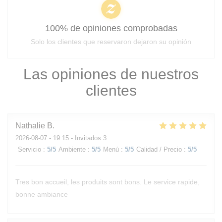
100% de opiniones comprobadas
Solo los clientes que reservaron dejaron su opinión
Las opiniones de nuestros
clientes
Nathalie
B
2026-08-07
- 19:15 - Invitados 3
Servicio
:
5
/5
Ambiente
:
5
/5
Menú
:
5
/5
Calidad / Precio
:
5
/5
Tres bon accueil, les produits sont bons. Le service rapide,
bonne ambiance