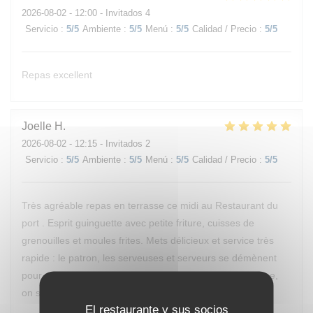
2026-08-02
- 12:00 - Invitados 4
Servicio
:
5
/5
Ambiente
:
5
/5
Menú
:
5
/5
Calidad / Precio
:
5
/5
Repas excellent
Joelle
H
2026-08-02
- 12:15 - Invitados 2
Servicio
:
5
/5
Ambiente
:
5
/5
Menú
:
5
/5
Calidad / Precio
:
5
/5
Très agréable repas en terrasse ce midi au Restaurant du
port . Esprit guinguette avec petite friture, cuisses de
grenouilles et moules frites. Mets délicieux et service très
rapide : le patron, les serveuses et serveurs se démènent
pour vous satisfaire rapidement. Il va de soi qu'en cuisine,
on se démène également. Bravo à l'équipe !
El restaurante y sus socios