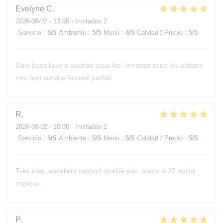
Evelyne
C
2026-08-02
- 13:00 - Invitados 2
Servicio
:
5
/5
Ambiente
:
5
/5
Menú
:
4
/5
Calidad / Precio
:
5
/5
Coin bucolique a souhait sous les Terrasse sous les platane
tres bon service Accueil parfait.
R
2026-08-02
- 20:00 - Invitados 2
Servicio
:
5
/5
Ambiente
:
5
/5
Menú
:
5
/5
Calidad / Precio
:
5
/5
Très bien, excellent rapport qualité prix, menu à 37 euros
copieux.
P