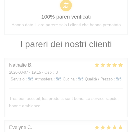
100% pareri verificati
Hanno dato il loro parere solo i clienti che hanno prenotato
I pareri dei nostri clienti
Nathalie
B
2026-08-07
- 19:15 - Ospiti 3
Servizio
:
5
/5
Atmosfera
:
5
/5
Cucina
:
5
/5
Qualità / Prezzo
:
5
/5
Tres bon accueil, les produits sont bons. Le service rapide,
bonne ambiance
Evelyne
C