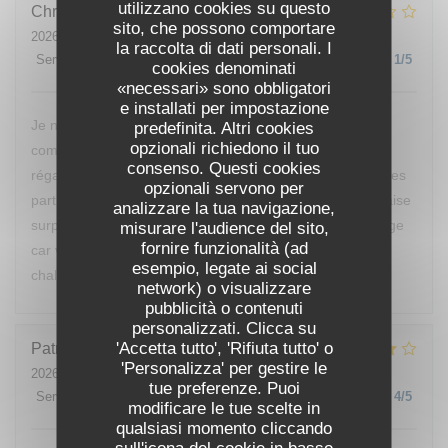
utilizzano cookies su questo
Christine
E
sito, che possono comportare
2026-07-25
- 20:00 - Ospiti 2
la raccolta di dati personali. I
Servizio
:
5
/5
Atmosfera
:
2
/5
Cucina
:
1
/5
Qualità / Prezzo
:
1
/5
cookies denominati
«necessari» sono obbligatori
e installati per impostazione
Je ne reviendrai pas manger chez vous, nous avons
predefinita. Altri cookies
opzionali richiedono il tuo
commandé des moules, nous ne sommes vraiment pas
consenso. Questi cookies
régalés, pas mieux qu’à la cantine. D’ailleurs nous sommes
opzionali servono per
partis avant le dessert de peur d’avoir encore une mauvaise
analizzare la tua navigazione,
surprise. Vous devriez changer de cuisinier c’est dommage
misurare l'audience del sito,
fornire funzionalità (ad
car votre restaurant est bien placé et votre accueil était
esempio, legate ai social
chaleureux.
network) o visualizzare
pubblicità o contenuti
personalizzati. Clicca su
'Accetta tutto', 'Rifiuta tutto' o
Patrick
B
'Personalizza' per gestire le
2026-07-24
- 12:00 - Ospiti 1
tue preferenze. Puoi
Servizio
:
4
/5
Atmosfera
:
4
/5
Cucina
:
4
/5
Qualità / Prezzo
:
4
/5
modificare le tue scelte in
qualsiasi momento cliccando