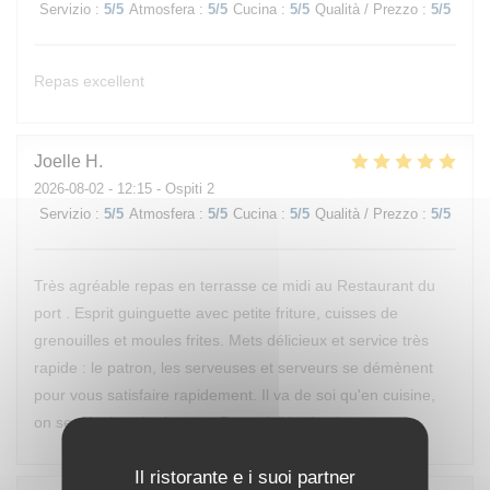
Servizio
:
5
/5
Atmosfera
:
5
/5
Cucina
:
5
/5
Qualità / Prezzo
:
5
/5
Repas excellent
Joelle
H
2026-08-02
- 12:15 - Ospiti 2
Servizio
:
5
/5
Atmosfera
:
5
/5
Cucina
:
5
/5
Qualità / Prezzo
:
5
/5
Très agréable repas en terrasse ce midi au Restaurant du
port . Esprit guinguette avec petite friture, cuisses de
grenouilles et moules frites. Mets délicieux et service très
rapide : le patron, les serveuses et serveurs se démènent
pour vous satisfaire rapidement. Il va de soi qu'en cuisine,
on se démène également. Bravo à l'équipe !
Il ristorante e i suoi partner