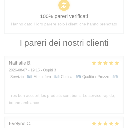
100% pareri verificati
Hanno dato il loro parere solo i clienti che hanno prenotato
I pareri dei nostri clienti
Nathalie
B
2026-08-07
- 19:15 - Ospiti 3
Servizio
:
5
/5
Atmosfera
:
5
/5
Cucina
:
5
/5
Qualità / Prezzo
:
5
/5
Tres bon accueil, les produits sont bons. Le service rapide,
bonne ambiance
Evelyne
C