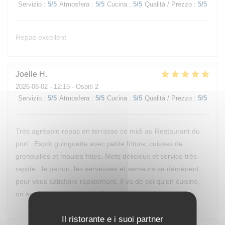
Servizio
:
5
/5
Atmosfera
:
5
/5
Cucina
:
5
/5
Qualità / Prezzo
:
5
/5
Repas excellent
Joelle
H
2026-08-02
- 12:15 - Ospiti 2
Servizio
:
5
/5
Atmosfera
:
5
/5
Cucina
:
5
/5
Qualità / Prezzo
:
5
/5
Très agréable repas en terrasse ce midi au Restaurant du
port . Esprit guinguette avec petite friture, cuisses de
grenouilles et moules frites. Mets délicieux et service très
rapide : le patron, les serveuses et serveurs se démènent
pour vous satisfaire rapidement. Il va de soi qu'en cuisine,
on se démène également. Bravo à l'équipe !
Il ristorante e i suoi partner