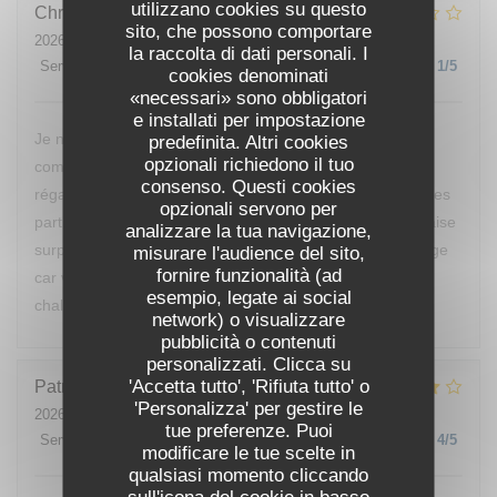
utilizzano cookies su questo
Christine
E
sito, che possono comportare
2026-07-25
- 20:00 - Ospiti 2
la raccolta di dati personali. I
Servizio
:
5
/5
Atmosfera
:
2
/5
Cucina
:
1
/5
Qualità / Prezzo
:
1
/5
cookies denominati
«necessari» sono obbligatori
e installati per impostazione
Je ne reviendrai pas manger chez vous, nous avons
predefinita. Altri cookies
opzionali richiedono il tuo
commandé des moules, nous ne sommes vraiment pas
consenso. Questi cookies
régalés, pas mieux qu’à la cantine. D’ailleurs nous sommes
opzionali servono per
partis avant le dessert de peur d’avoir encore une mauvaise
analizzare la tua navigazione,
surprise. Vous devriez changer de cuisinier c’est dommage
misurare l'audience del sito,
fornire funzionalità (ad
car votre restaurant est bien placé et votre accueil était
esempio, legate ai social
chaleureux.
network) o visualizzare
pubblicità o contenuti
personalizzati. Clicca su
'Accetta tutto', 'Rifiuta tutto' o
Patrick
B
'Personalizza' per gestire le
2026-07-24
- 12:00 - Ospiti 1
tue preferenze. Puoi
Servizio
:
4
/5
Atmosfera
:
4
/5
Cucina
:
4
/5
Qualità / Prezzo
:
4
/5
modificare le tue scelte in
qualsiasi momento cliccando