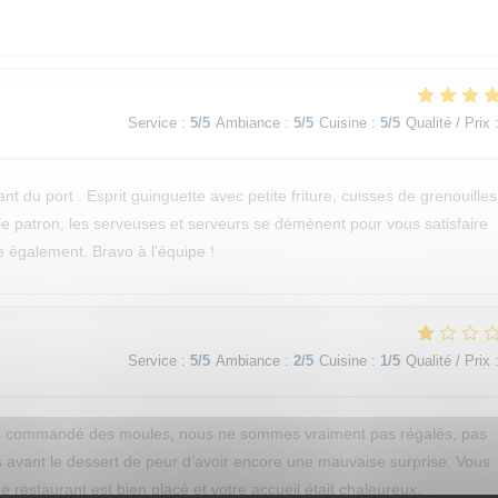
Service
:
5
/5
Ambiance
:
5
/5
Cuisine
:
5
/5
Qualité / Prix
 du port . Esprit guinguette avec petite friture, cuisses de grenouilles
: le patron, les serveuses et serveurs se démènent pour vous satisfaire
e également. Bravo à l'équipe !
Service
:
5
/5
Ambiance
:
2
/5
Cuisine
:
1
/5
Qualité / Prix
ns commandé des moules, nous ne sommes vraiment pas régalés, pas
s avant le dessert de peur d’avoir encore une mauvaise surprise. Vous
 restaurant est bien placé et votre accueil était chaleureux.