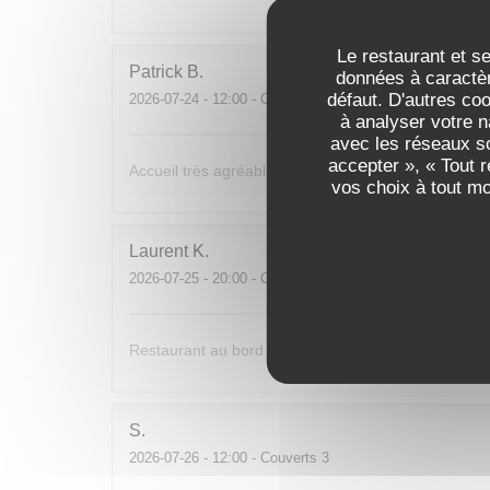
Le restaurant et se
Patrick
B
données à caractèr
défaut. D'autres co
2026-07-24
- 12:00 - Couverts 1
à analyser votre n
avec les réseaux so
accepter », « Tout 
Accueil très agréable,. Je reviendrai avec beaucoup d
vos choix à tout m
Laurent
K
2026-07-25
- 20:00 - Couverts 2
Restaurant au bord de l’eau. Très bon accueil.
S
2026-07-26
- 12:00 - Couverts 3