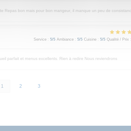
lante Repas bon mais pour bon mangeur, il manque un peu de consistan
Service
:
5
/5
Ambiance
:
5
/5
Cuisine
:
5
/5
Qualité / Prix
eil parfait et menus excellents. Rien à redire Nous reviendrons
1
2
3