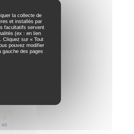
iquer la collecte de
es et installés par
 facultatifs servent
:
4
/5
lités (ex : en lien
. Cliquez sur « Tout
Vous pouvez modifier
 à gauche des pages
:
4
/5
:
4
/5