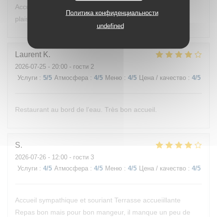
Accueil très agréable,. Je reviendrai avec beaucoup de
Политика конфиденциальности
plaisir.
undefined
Laurent
K
2026-07-25
- 20:00 - гости 2
Услуги
:
5
/5
Атмосфера
:
4
/5
Меню
:
4
/5
Цена / качество
:
4
/5
Restaurant au bord de l’eau. Très bon accueil.
S
2026-07-26
- 12:00 - гости 3
Услуги
:
4
/5
Атмосфера
:
4
/5
Меню
:
4
/5
Цена / качество
:
4
/5
Accueil sympathique et souriant Terrasse accueiillante
Repas bon mais pour bon mangeur, il manque un peu de