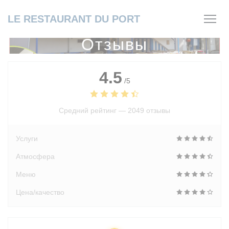
Панель управления cookies
LE RESTAURANT DU PORT
Отзывы
4.5
/5
Средний рейтинг —
2049 отзывы
Услуги
Атмосфера
Меню
Цена/качество