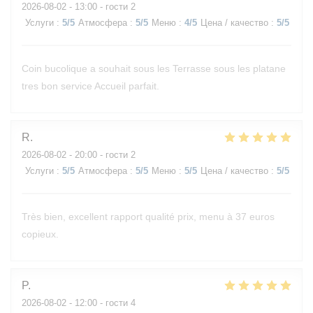
2026-08-02
- 13:00 - гости 2
Услуги
:
5
/5
Атмосфера
:
5
/5
Меню
:
4
/5
Цена / качество
:
5
/5
Coin bucolique a souhait sous les Terrasse sous les platane
tres bon service Accueil parfait.
R
2026-08-02
- 20:00 - гости 2
Услуги
:
5
/5
Атмосфера
:
5
/5
Меню
:
5
/5
Цена / качество
:
5
/5
Très bien, excellent rapport qualité prix, menu à 37 euros
copieux.
P
2026-08-02
- 12:00 - гости 4