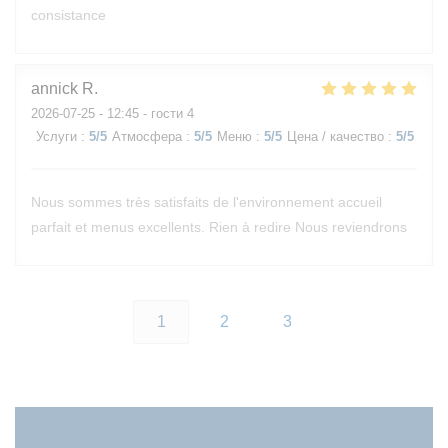
consistance
annick
R
2026-07-25
- 12:45 - гости 4
Услуги
:
5
/5
Атмосфера
:
5
/5
Меню
:
5
/5
Цена / качество
:
5
/5
Nous sommes très satisfaits de l'environnement accueil
parfait et menus excellents. Rien à redire Nous reviendrons
1
2
3