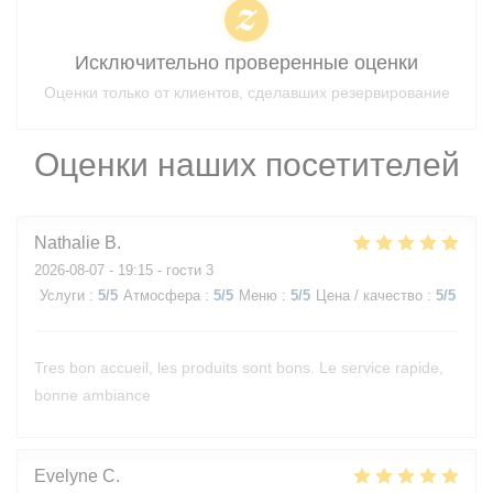
Исключительно проверенные оценки
Оценки только от клиентов, сделавших резервирование
Оценки наших посетителей
Nathalie
B
2026-08-07
- 19:15 - гости 3
Услуги
:
5
/5
Атмосфера
:
5
/5
Меню
:
5
/5
Цена / качество
:
5
/5
Tres bon accueil, les produits sont bons. Le service rapide,
bonne ambiance
Evelyne
C