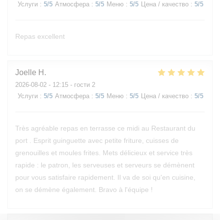
Услуги
:
5
/5
Атмосфера
:
5
/5
Меню
:
5
/5
Цена / качество
:
5
/5
Repas excellent
Joelle
H
2026-08-02
- 12:15 - гости 2
Услуги
:
5
/5
Атмосфера
:
5
/5
Меню
:
5
/5
Цена / качество
:
5
/5
Très agréable repas en terrasse ce midi au Restaurant du
port . Esprit guinguette avec petite friture, cuisses de
grenouilles et moules frites. Mets délicieux et service très
rapide : le patron, les serveuses et serveurs se démènent
pour vous satisfaire rapidement. Il va de soi qu'en cuisine,
on se démène également. Bravo à l'équipe !