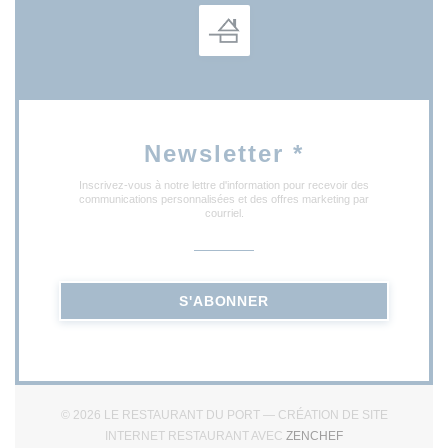
Newsletter
*
Inscrivez-vous à notre lettre d'information pour recevoir des
communications personnalisées et des offres marketing par
courriel.
S'ABONNER
© 2026 LE RESTAURANT DU PORT — CRÉATION DE SITE
((OUVRE UNE NO
INTERNET RESTAURANT AVEC
ZENCHEF