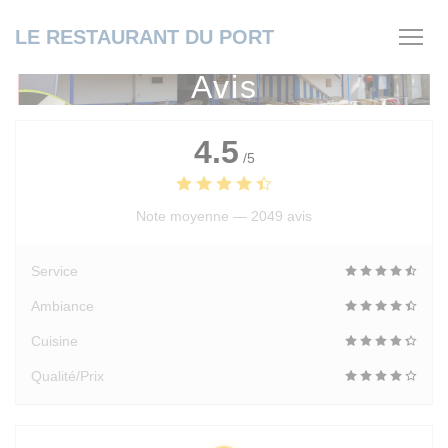
Personnalisation de vos choix en matière de cookies
LE RESTAURANT DU PORT
Avis
4.5
/5
Note moyenne —
2049 avis
Service
Ambiance
Cuisine
Qualité/Prix