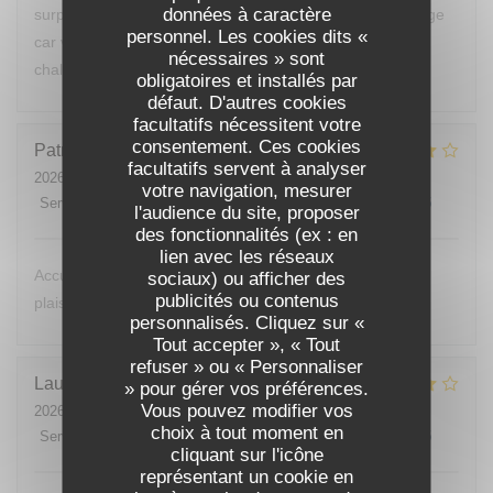
données à caractère
surprise. Vous devriez changer de cuisinier c’est dommage
personnel. Les cookies dits «
car votre restaurant est bien placé et votre accueil était
nécessaires » sont
chaleureux.
obligatoires et installés par
défaut. D'autres cookies
facultatifs nécessitent votre
consentement. Ces cookies
Patrick
B
facultatifs servent à analyser
2026-07-24
- 12:00 - Couverts 1
votre navigation, mesurer
Service
:
4
/5
Ambiance
:
4
/5
Cuisine
:
4
/5
Qualité / Prix
:
4
/5
l'audience du site, proposer
des fonctionnalités (ex : en
lien avec les réseaux
Accueil très agréable,. Je reviendrai avec beaucoup de
sociaux) ou afficher des
publicités ou contenus
plaisir.
personnalisés. Cliquez sur «
Tout accepter », « Tout
refuser » ou « Personnaliser
Laurent
K
» pour gérer vos préférences.
Vous pouvez modifier vos
2026-07-25
- 20:00 - Couverts 2
choix à tout moment en
Service
:
5
/5
Ambiance
:
4
/5
Cuisine
:
4
/5
Qualité / Prix
:
4
/5
cliquant sur l'icône
représentant un cookie en