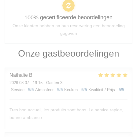
100% gecertificeerde beoordelingen
Onze klanten hebben na hun reservering een beoordeling
gegeven
Onze gastbeoordelingen
Nathalie
B
2026-08-07
- 19:15 - Gasten 3
Service
:
5
/5
Atmosfeer
:
5
/5
Keuken
:
5
/5
Kwaliteit / Prijs
:
5
/5
Tres bon accueil, les produits sont bons. Le service rapide,
bonne ambiance