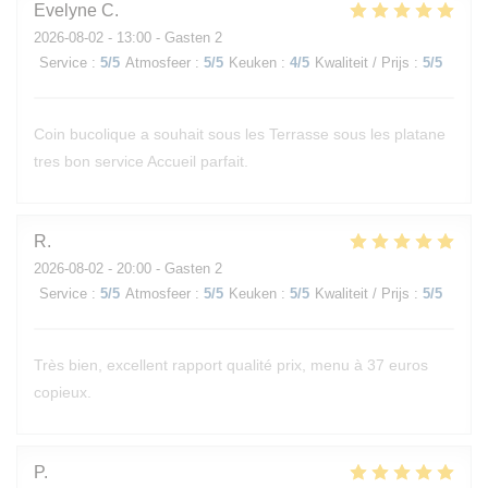
Evelyne
C
2026-08-02
- 13:00 - Gasten 2
Service
:
5
/5
Atmosfeer
:
5
/5
Keuken
:
4
/5
Kwaliteit / Prijs
:
5
/5
Coin bucolique a souhait sous les Terrasse sous les platane
tres bon service Accueil parfait.
R
2026-08-02
- 20:00 - Gasten 2
Service
:
5
/5
Atmosfeer
:
5
/5
Keuken
:
5
/5
Kwaliteit / Prijs
:
5
/5
Très bien, excellent rapport qualité prix, menu à 37 euros
copieux.
P