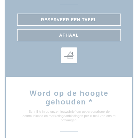
RESERVEER EEN TAFEL
AFHAAL
Word op de hoogte
gehouden
*
Schrijf je in op onze nieuwsbrief om gepersonaliseerde
communicatie en marketingaanbiedingen per e-mail van ons te
ontvangen.