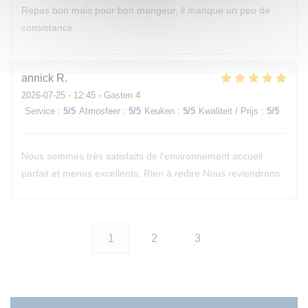
Repas bon mais pour bon mangeur, il manque un peu de
consistance
annick
R
2026-07-25
- 12:45 - Gasten 4
Service
:
5
/5
Atmosfeer
:
5
/5
Keuken
:
5
/5
Kwaliteit / Prijs
:
5
/5
Nous sommes très satisfaits de l'environnement accueil
parfait et menus excellents. Rien à redire Nous reviendrons
1
2
3