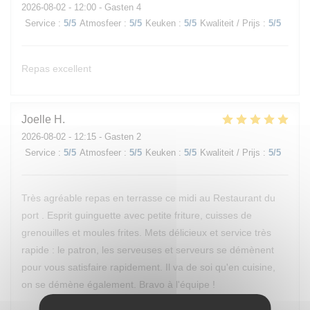
2026-08-02
- 12:00 - Gasten 4
Service
:
5
/5
Atmosfeer
:
5
/5
Keuken
:
5
/5
Kwaliteit / Prijs
:
5
/5
Repas excellent
Joelle
H
2026-08-02
- 12:15 - Gasten 2
Service
:
5
/5
Atmosfeer
:
5
/5
Keuken
:
5
/5
Kwaliteit / Prijs
:
5
/5
Très agréable repas en terrasse ce midi au Restaurant du
port . Esprit guinguette avec petite friture, cuisses de
grenouilles et moules frites. Mets délicieux et service très
rapide : le patron, les serveuses et serveurs se démènent
pour vous satisfaire rapidement. Il va de soi qu'en cuisine,
on se démène également. Bravo à l'équipe !