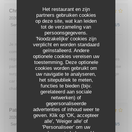
Het restaurant en zijn
Christine
E
partners gebruiken cookies
2026-07-25
- 20:00 - Gasten 2
op deze site, wat kan leiden
Service
:
5
/5
Atmosfeer
:
2
/5
Keuken
:
1
/5
Kwaliteit / Prijs
:
1
/5
tot de verzameling van
persoonsgegevens.
'Noodzakelijke' cookies zijn
verplicht en worden standaard
Je ne reviendrai pas manger chez vous, nous avons
geïnstalleerd. Andere
commandé des moules, nous ne sommes vraiment pas
optionele cookies vereisen uw
régalés, pas mieux qu’à la cantine. D’ailleurs nous sommes
toestemming. Deze optionele
partis avant le dessert de peur d’avoir encore une mauvaise
cookies worden gebruikt om
uw navigatie te analyseren,
surprise. Vous devriez changer de cuisinier c’est dommage
het sitepubliek te meten,
car votre restaurant est bien placé et votre accueil était
functies te bieden (bijv.
chaleureux.
gerelateerd aan sociale
netwerken) of
gepersonaliseerde
advertenties of inhoud weer te
Patrick
B
geven. Klik op 'OK, accepteer
2026-07-24
- 12:00 - Gasten 1
alle', 'Weiger alle' of
Service
:
4
/5
Atmosfeer
:
4
/5
Keuken
:
4
/5
Kwaliteit / Prijs
:
4
/5
'Personaliseer' om uw