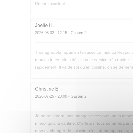
Repas excellent
Joelle
H
2026-08-02
- 12:15 - Gasten 2
Très agréable repas en terrasse ce midi au Restaurant
moules frites. Mets délicieux et service très rapide 
rapidement. Il va de soi qu'en cuisine, on se démèn
Christine
E
2026-07-25
- 20:00 - Gasten 2
Je ne reviendrai pas manger chez vous, nous avo
mieux qu’à la cantine. D’ailleurs nous sommes parti
devriez changer de cuisinier c’est dommage car votre