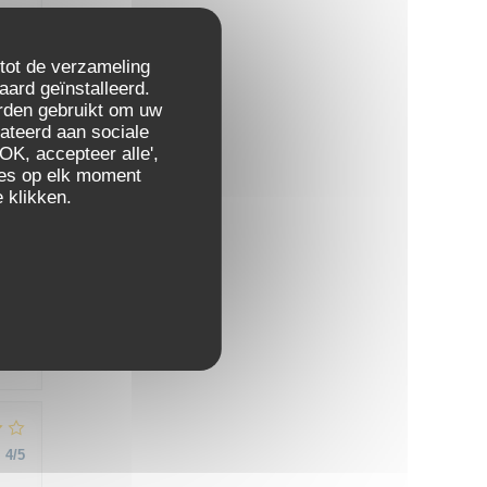
 tot de verzameling
aard geïnstalleerd.
:
4
/5
rden gebruikt om uw
elateerd aan sociale
OK, accepteer alle',
zes op elk moment
 klikken.
:
4
/5
:
4
/5