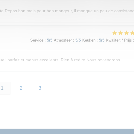
lante Repas bon mais pour bon mangeur, il manque un peu de consistan
Service
:
5
/5
Atmosfeer
:
5
/5
Keuken
:
5
/5
Kwaliteit / Prijs
eil parfait et menus excellents. Rien à redire Nous reviendrons
1
2
3