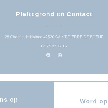
Plattegrond en Contact
((
28 Chemin de Halage 42520 SAINT PIERRE DE BOEUF
04 74 87 12 16
Facebook ((opent in een nieuw 
Instagram ((opent in een
ns op
Word op