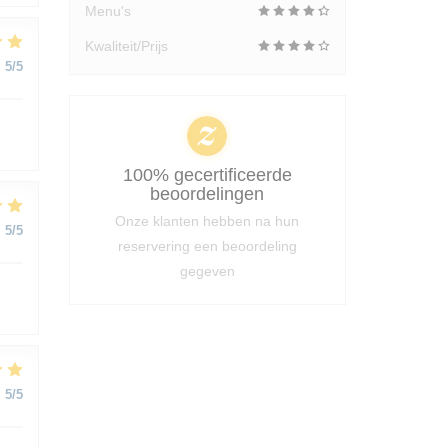
Menu's
Kwaliteit/Prijs
:
5
/5
100% gecertificeerde
beoordelingen
Onze klanten hebben na hun
:
5
/5
reservering een beoordeling
gegeven
:
5
/5