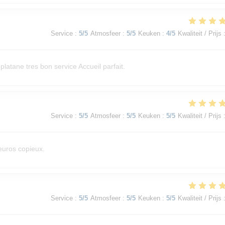
Service
:
5
/5
Atmosfeer
:
5
/5
Keuken
:
4
/5
Kwaliteit / Prijs
latane tres bon service Accueil parfait.
Service
:
5
/5
Atmosfeer
:
5
/5
Keuken
:
5
/5
Kwaliteit / Prijs
 euros copieux.
Service
:
5
/5
Atmosfeer
:
5
/5
Keuken
:
5
/5
Kwaliteit / Prijs