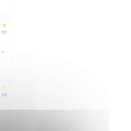
:
5
/5
 et
:
1
/5