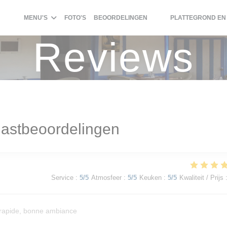
MENU'S
FOTO'S
BEOORDELINGEN
PLATTEGROND EN
((OPENT IN EEN NIEUW 
((OPENT IN EEN NIE
Reviews
astbeoordelingen
Service
:
5
/5
Atmosfeer
:
5
/5
Keuken
:
5
/5
Kwaliteit / Prijs
e rapide, bonne ambiance