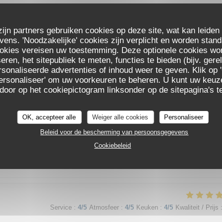
zijn partners gebruiken cookies op deze site, wat kan leiden
ns. 'Noodzakelijke' cookies zijn verplicht en worden stand
Service
:
4
/5
Atmosfeer
:
4
/5
Keuken
:
4
/5
Kwaliteit / Prijs
ookies vereisen uw toestemming. Deze optionele cookies wo
eren, het sitepubliek te meten, functies te bieden (bijv. ger
sonaliseerde advertenties of inhoud weer te geven. Klik op '
e plaisir.
 'Personaliseer' om uw voorkeuren te beheren. U kunt uw keu
 door op het cookiepictogram linksonder op de sitepagina's te
OK, accepteer alle
Weiger alle cookies
Personaliseer
Service
:
5
/5
Atmosfeer
:
4
/5
Keuken
:
4
/5
Kwaliteit / Prijs
Beleid voor de bescherming van persoonsgegevens
Cookiebeleid
Service
:
4
/5
Atmosfeer
:
4
/5
Keuken
:
4
/5
Kwaliteit / Prijs