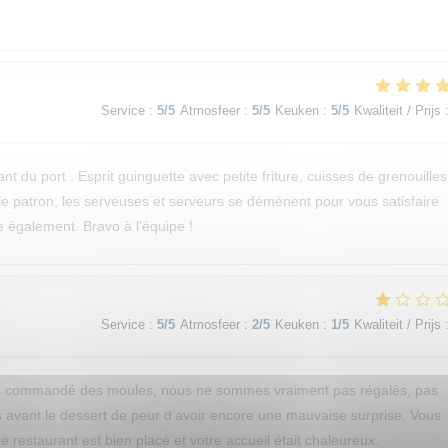
Service
:
5
/5
Atmosfeer
:
5
/5
Keuken
:
5
/5
Kwaliteit / Prijs
 du port . Esprit guinguette avec petite friture, cuisses de grenouilles
: le patron, les serveuses et serveurs se démènent pour vous satisfaire
e également. Bravo à l'équipe !
Service
:
5
/5
Atmosfeer
:
2
/5
Keuken
:
1
/5
Kwaliteit / Prijs
ns commandé des moules, nous ne sommes vraiment pas régalés, pas
s avant le dessert de peur d’avoir encore une mauvaise surprise. Vous
 restaurant est bien placé et votre accueil était chaleureux.