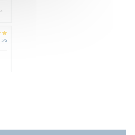
ce
:
5
/5