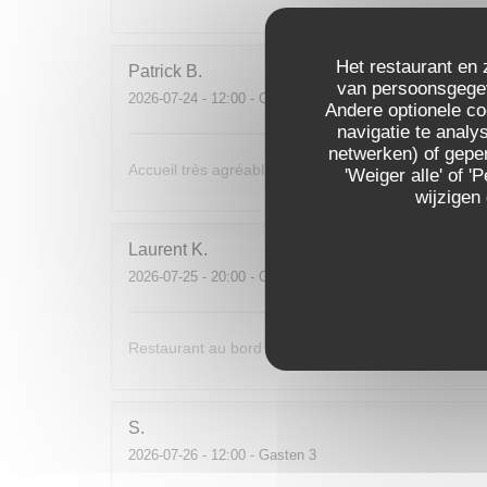
Het restaurant en 
Patrick
B
van persoonsgegeve
2026-07-24
- 12:00 - Gasten 1
Andere optionele c
navigatie te analys
netwerken) of geper
Accueil très agréable,. Je reviendrai avec beaucoup d
'Weiger alle' of
wijzigen
Laurent
K
2026-07-25
- 20:00 - Gasten 2
Restaurant au bord de l’eau. Très bon accueil.
S
2026-07-26
- 12:00 - Gasten 3