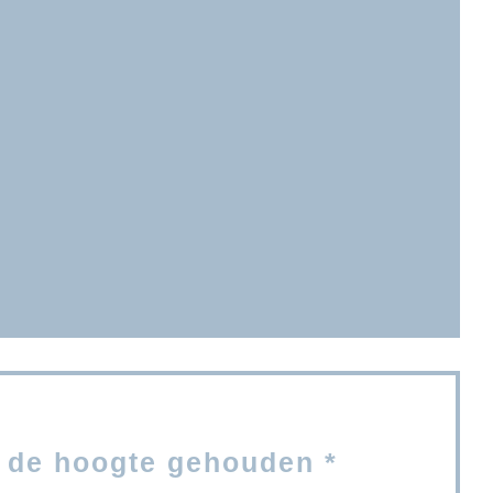
opent in een nieuw venster))
venster))
 nieuw venster))
 de hoogte gehouden
*