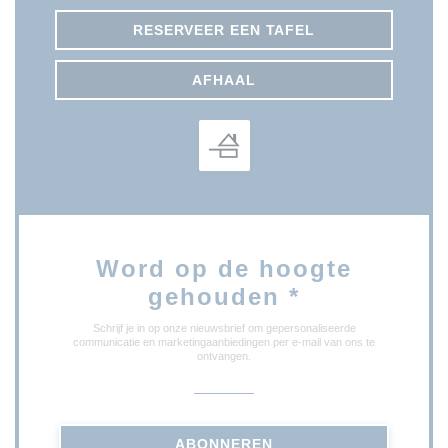
RESERVEER EEN TAFEL
AFHAAL
Word op de hoogte
gehouden
*
Schrijf je in op onze nieuwsbrief om gepersonaliseerde
communicatie en marketingaanbiedingen per e-mail van ons te
ontvangen.
ABONNEREN