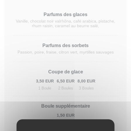
Parfums des glaces
Vanille, chocolat noir valrhôna, café arabica, pistache,
rhum raisin, caramel au beurre salé,
Parfums des sorbets
Passion, poire, fraise, citron vert, myrtilles sauvages
Coupe de glace
3,50 EUR
6,50 EUR
8,00 EUR
1 Boule
2 Boules
3 Boules
Boule supplémentaire
1,50 EUR