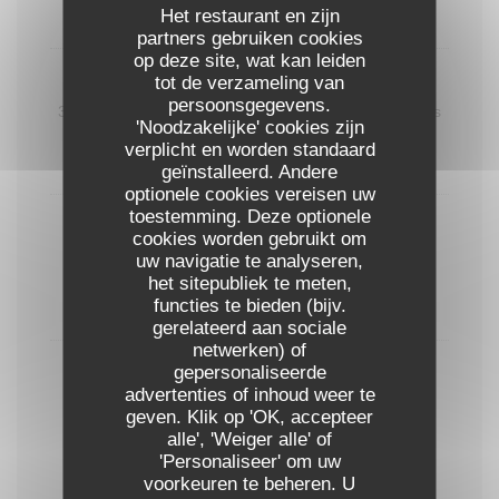
Het restaurant en zijn
partners gebruiken cookies
op deze site, wat kan leiden
tot de verzameling van
Dame blanche
persoonsgegevens.
3 boules vanille, nappage chocolat, chantilly, amandes
'Noodzakelijke' cookies zijn
grillées
verplicht en worden standaard
8,00 EUR
geïnstalleerd. Andere
optionele cookies vereisen uw
toestemming. Deze optionele
Coupe liégeoise
cookies worden gebruikt om
2 boules caramel, café ou chocolat+ 1 boule vanille,
uw navigatie te analyseren,
nappage et chantilly
het sitepubliek te meten,
functies te bieden (bijv.
8,00 EUR
gerelateerd aan sociale
netwerken) of
gepersonaliseerde
Coupe colonel
advertenties of inhoud weer te
2 boules citron vert, Vodka
geven. Klik op 'OK, accepteer
Supplément de 2€ pour les menus
alle', 'Weiger alle' of
8,50 EUR
'Personaliseer' om uw
voorkeuren te beheren. U