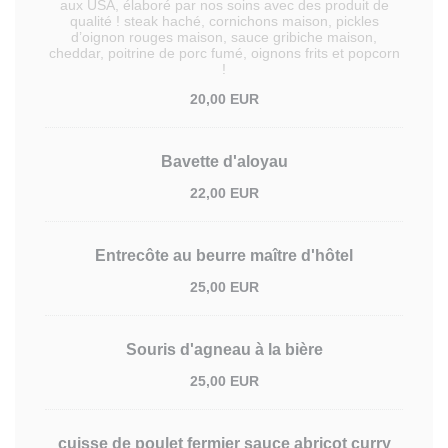
aux USA, élaboré par nos soins avec des produit de
qualité ! steak haché, cornichons maison, pickles
d’oignon rouges maison, sauce gribiche maison,
cheddar, poitrine de porc fumé, oignons frits et popcorn
!
20,00 EUR
Bavette d'aloyau
22,00 EUR
Entrecôte au beurre maître d'hôtel
25,00 EUR
Souris d'agneau à la bière
25,00 EUR
cuisse de poulet fermier sauce abricot curry