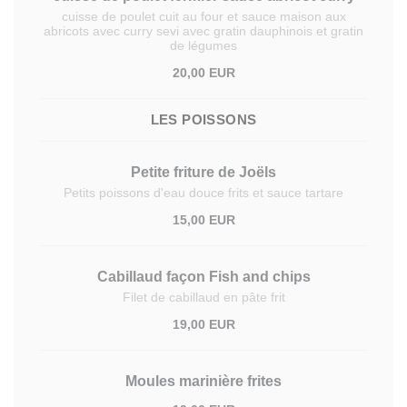
cuisse de poulet cuit au four et sauce maison aux
abricots avec curry sevi avec gratin dauphinois et gratin
de légumes
20,00 EUR
LES POISSONS
Petite friture de Joëls
Petits poissons d'eau douce frits et sauce tartare
15,00 EUR
Cabillaud façon Fish and chips
Filet de cabillaud en pâte frit
19,00 EUR
Moules marinière frites