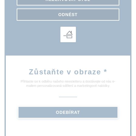
ODNÉST
Zůstaňte v obraze
*
Přihlaste se k odběru našeho newsletteru a dostávejte od nás e-
mailem personalizovaná sdělení a marketingové nabídky.
ODEBÍRAT