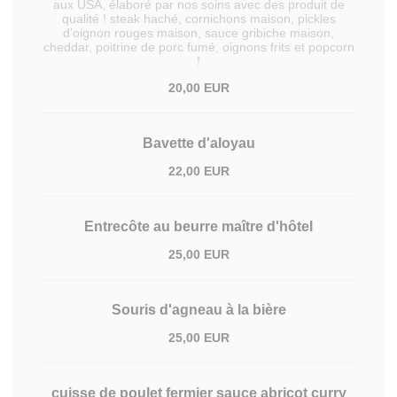
aux USA, élaboré par nos soins avec des produit de
qualité ! steak haché, cornichons maison, pickles
d’oignon rouges maison, sauce gribiche maison,
cheddar, poitrine de porc fumé, oignons frits et popcorn
!
20,00 EUR
Bavette d'aloyau
22,00 EUR
Entrecôte au beurre maître d'hôtel
25,00 EUR
Souris d'agneau à la bière
25,00 EUR
cuisse de poulet fermier sauce abricot curry