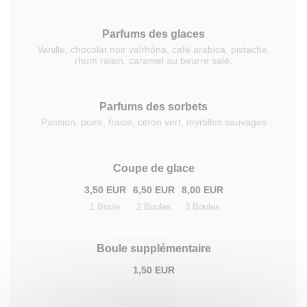
Parfums des glaces
Vanille, chocolat noir valrhôna, café arabica, pistache,
rhum raisin, caramel au beurre salé,
Parfums des sorbets
Passion, poire, fraise, citron vert, myrtilles sauvages
Coupe de glace
3,50 EUR
6,50 EUR
8,00 EUR
1 Boule
2 Boules
3 Boules
Boule supplémentaire
1,50 EUR