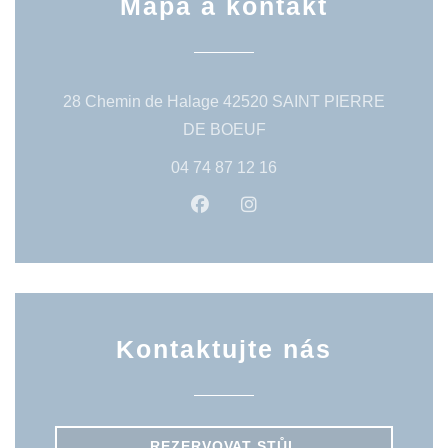
Mapa a kontakt
28 Chemin de Halage 42520 SAINT PIERRE
((otevře se v novém okně)
DE BOEUF
04 74 87 12 16
Facebook ((otevře se v novém 
Instagram ((otevře se v 
Kontaktujte nás
REZERVOVAT STŮL