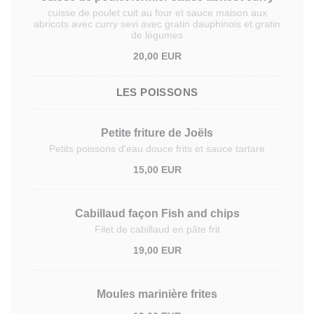
cuisse de poulet cuit au four et sauce maison aux
abricots avec curry sevi avec gratin dauphinois et gratin
de légumes
20,00 EUR
LES POISSONS
Petite friture de Joëls
Petits poissons d'eau douce frits et sauce tartare
15,00 EUR
Cabillaud façon Fish and chips
Filet de cabillaud en pâte frit
19,00 EUR
Moules marinière frites