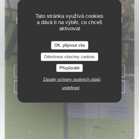
Tato stránka využívá cookies
LE RESTAURANT DU
a dává ti na výběr, co chceš
aktivovat
PORT
TERRASSE GUINGUETTE
|
SAINT
OK, přijmout vše
PIERRE DE BOEUF
Odmítnout všechny cookies
Přizpůsobit
REZERVOVAT STŮL
Zásady ochrany osobních údajů
ODNÉST
undefined